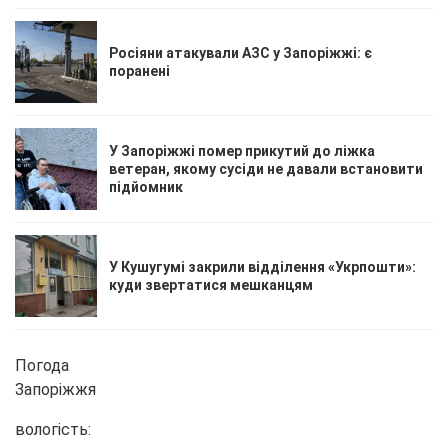
Росіяни атакували АЗС у Запоріжжі: є
поранені
У Запоріжжі помер прикутий до ліжка
ветеран, якому сусіди не давали встановити
підйомник
У Кушугумі закрили відділення «Укрпошти»:
куди звертатися мешканцям
Погода
Запоріжжя
вологість: