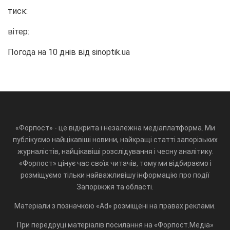
тиск:
вітер:
Погода на 10 днів від
sinoptik.ua
«Форпост» - це відкрита і незалежна медіаплатформа. Ми
публікуємо найцікавіші новини, найкращі статті запорізьких
журналістів, найцікавіші розслідування і чесну аналітику.
«Форпост» цінує час своїх читачів, тому ми відбираємо і
розміщуємо тільки найважливішу інформацію про події
Запоріжжя та області.
Матеріали з позначкою «Ad» розміщені на правах реклами.
При передруці матеріалів посилання на «Форпост.Медіа»