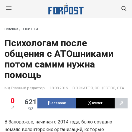
Головна
/
З ЖИТТЯ
Психологам после
общения с АТОшниками
потом самим нужна
помощь
від
Главный редактор
— 18.08.2016 — В
З ЖИТТЯ
,
ОБЩЕСТВО
,
СТАТТІ
0
621
↗
Facebook
Twitter
В Запорожье, начиная с 2014 года, было создано
немало волонтерских организаций, которые