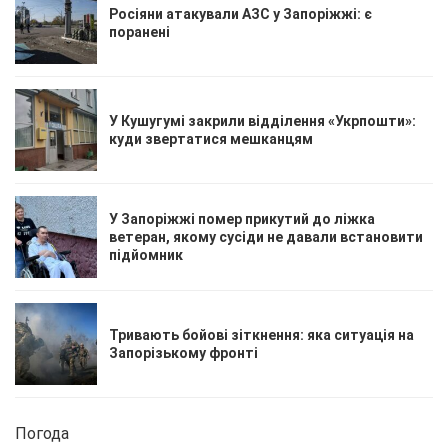
Росіяни атакували АЗС у Запоріжжі: є
поранені
У Кушугумі закрили відділення «Укрпошти»:
куди звертатися мешканцям
У Запоріжжі помер прикутий до ліжка
ветеран, якому сусіди не давали встановити
підйомник
Тривають бойові зіткнення: яка ситуація на
Запорізькому фронті
Погода