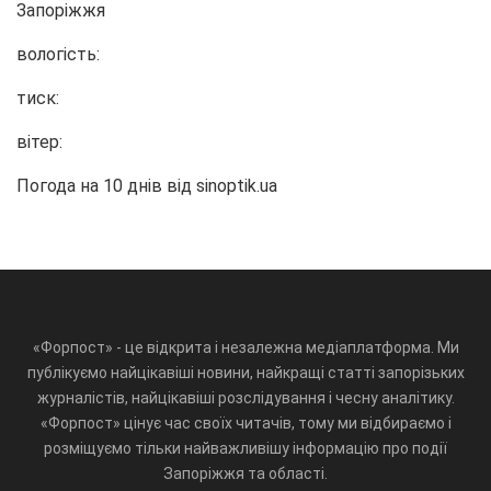
Запоріжжя
вологість:
тиск:
вітер:
Погода на 10 днів від
sinoptik.ua
«Форпост» - це відкрита і незалежна медіаплатформа. Ми
публікуємо найцікавіші новини, найкращі статті запорізьких
журналістів, найцікавіші розслідування і чесну аналітику.
«Форпост» цінує час своїх читачів, тому ми відбираємо і
розміщуємо тільки найважливішу інформацію про події
Запоріжжя та області.