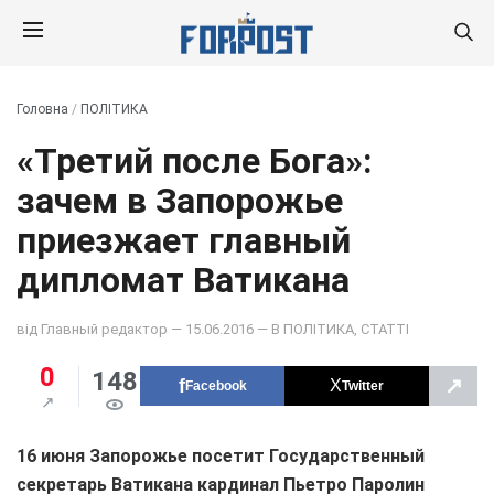
Головна
/
ПОЛІТИКА
«Третий после Бога»:
зачем в Запорожье
приезжает главный
дипломат Ватикана
від
Главный редактор
— 15.06.2016 — В
ПОЛІТИКА
,
СТАТТІ
0
148
↗
Facebook
Twitter
16 июня Запорожье посетит Государственный
секретарь Ватикана кардинал Пьетро Паролин