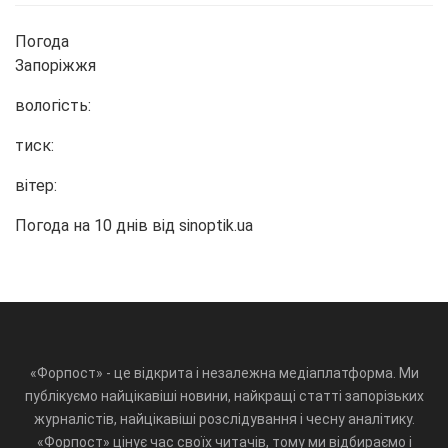
Погода
Запоріжжя
вологість:
тиск:
вітер:
Погода на 10 днів від
sinoptik.ua
«Форпост» - це відкрита і незалежна медіаплатформа. Ми
публікуємо найцікавіші новини, найкращі статті запорізьких
журналістів, найцікавіші розслідування і чесну аналітику.
«Форпост» цінує час своїх читачів, тому ми відбираємо і