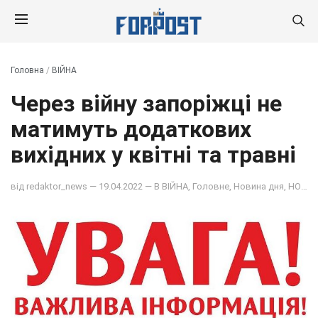
Головна
/
ВІЙНА
Через війну запоріжці не
матимуть додаткових
вихідних у квітні та травні
від
redaktor_news
— 19.04.2022 — В
ВІЙНА
,
Головне
,
Новина дня
,
НОВИНИ