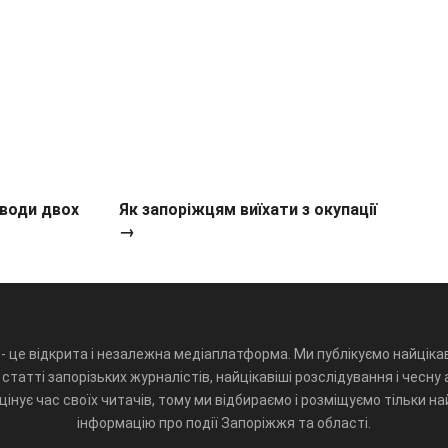
 води двох
Як запоріжцям виїхати з окупації
→
- це відкрита і незалежна медіаплатформа. Ми публікуємо найцікав
статті запорізьких журналістів, найцікавіші розслідування і чесну 
інує час своїх читачів, тому ми відбираємо і розміщуємо тільки н
інформацію про події Запоріжжя та області.