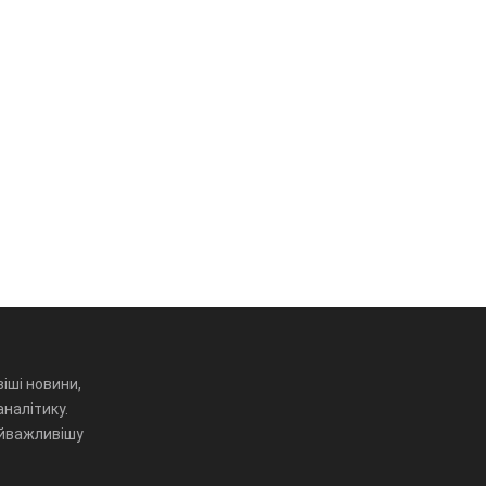
іші новини,
аналітику.
айважливішу