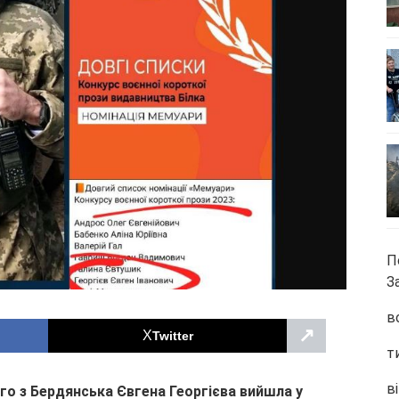
П
З
в
↗
Twitter
т
ві
го з Бердянська Євгена Георгієва вийшла у