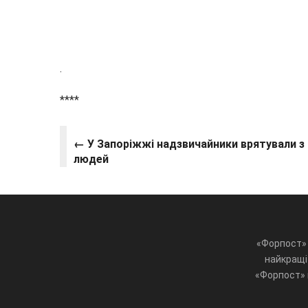
.
****
← У Запоріжжі надзвичайники врятували з
людей
«Форпост» 
найкращі 
«Форпост» ц