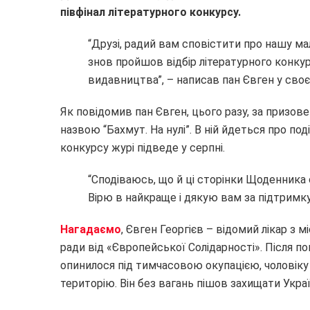
півфінал літературного конкурсу.
“Друзі, радий вам сповістити про нашу м
знов пройшов відбір літературного конку
видавництва”, – написав пан Євген у своє
Як повідомив пан Євген, цього разу, за призов
назвою “Бахмут. На нулі”. В ній йдеться про поді
конкурсу журі підведе у серпні.
“Сподіваюсь, що й ці сторінки Щоденника
Вірю в найкраще і дякую вам за підтримку
Нагадаємо
, Євген Георгієв – відомий лікар з 
ради від «Європейської Солідарності». Після п
опинилося під тимчасовою окупацією, чоловіку 
територію. Він без вагань пішов захищати Украї