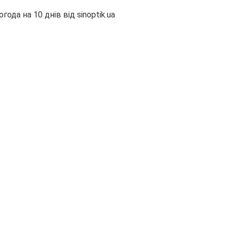
огода на 10 днів від
sinoptik.ua