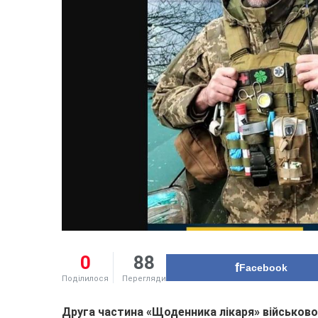
0
88
Facebook
Поділилося
Перегляди
Друга частина «Щоденника лікаря» військово