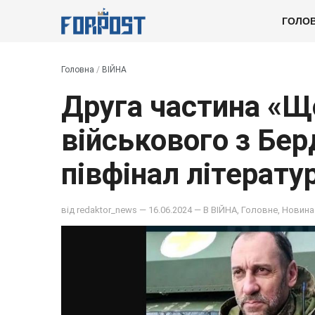
ГОЛО
Головна
/
ВІЙНА
Друга частина «Щ
військового з Бе
півфінал літерату
від
redaktor_news
— 16.06.2024 — В
ВІЙНА
,
Головне
,
Новина