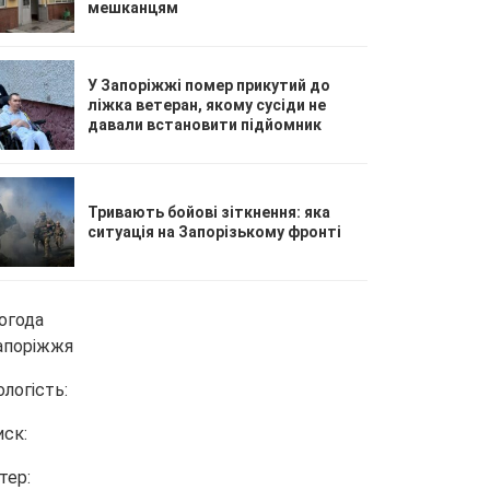
мешканцям
У Запоріжжі помер прикутий до
ліжка ветеран, якому сусіди не
давали встановити підйомник
Тривають бойові зіткнення: яка
ситуація на Запорізькому фронті
огода
апоріжжя
ологість:
иск:
тер: