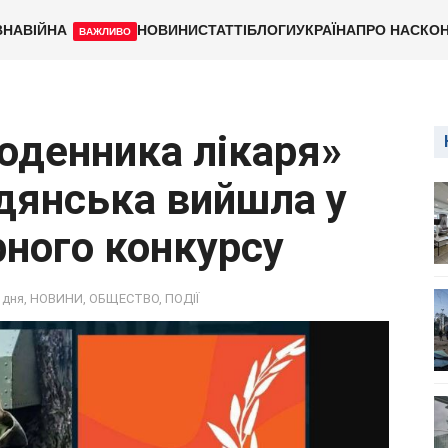
ВНА
ВІЙНА
НОВИНИ
СТАТТІ
БЛОГИ
УКРАЇНА
ПРО НАС
КОН
ВАЖЛИВО
оденника лікаря»
рдянська вийшла у
рного конкурсу
 дня
,
НОВИНИ
,
ОБЩЕСТВО
,
ПОДІЇ