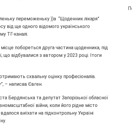
П
аленьку переможеньку ))а “Щоденник лікаря”
рсу від ще одного відомого українського
му ТГ-каналі.
е місце побореться друга частина щоденника, під
ї, що відбувалися з автором у 2023 році. Ітоги
 отримають схвальну оцінку професіоналів.
”, – написав Євген.
міста Бердянська та депутат Запорізької обласної
овномасштабної війни, коли його рідне місто
вдалося виїхати на підконтрольну Україні
ну.