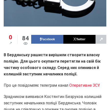
0
84
↗
Facebook
Twitter
В Бердянську рашисти вирішили створити власну
поліцію. Для цього окупанти перетягли на свій бік
частину особового складу. Серед них опинився й
колишній заступник началника поліції.
Про це повідомляє телеграм канал
Оперативне ЗСУ
.
Зрадником виявився Костянтин Безруков колишній
заступник начальника поліції Бердянська. Чоловік
пішов на співпрацю з орками та очолив поліцію в