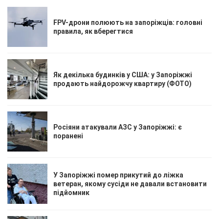
FPV-дрони полюють на запоріжців: головні
правила, як вберегтися
Як декілька будинків у США: у Запоріжжі
продають найдорожчу квартиру (ФОТО)
Росіяни атакували АЗС у Запоріжжі: є
поранені
У Запоріжжі помер прикутий до ліжка
ветеран, якому сусіди не давали встановити
підйомник