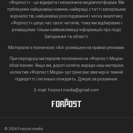
«Форпост» - це відкрита і незалежна медіаплатформа. Ми
публікуємо найцікавіші новини, найкращі статті запорізьких
журналістів, найцікавіші розслідування і чесну аналітику.
«Форпост» цінує час своїх читачів, тому ми відбираємо і
розміщуємо тільки найважливішу інформацію про події
Запоріжжя та області.
Матеріали з позначкою «Ad» розміщені на правах реклами.
При передруці матеріалів посилання на «Форпост.Медіа»
обов'язкове. Якщо ви, дорогі колеги, вкраде наш матеріал,
колектив «Форпост.Медіа» зустріне вас ввечері в темній
підворітті і легенько пожурить. Дякую за розуміння.
E-mail: forpost.media@gmail.com
© 2026 Forpost.media