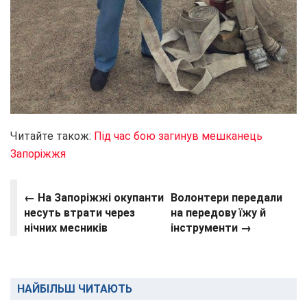
Читайте також:
Під час бою загинув мешканець
Запоріжжя
← На Запоріжжі окупанти
Волонтери передали
несуть втрати через
на передову їжу й
нічних месників
інструменти →
НАЙБІЛЬШ ЧИТАЮТЬ