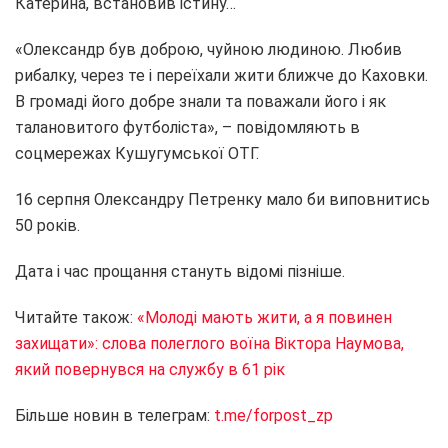
Катерина, встановив істину…
«Олександр був доброю, чуйною людиною. Любив
рибалку, через те і переїхали жити ближче до Каховки.
В громаді його добре знали та поважали його і як
талановитого футболіста», – повідомляють в
соцмережах Кушугумської ОТГ.
16 серпня Олександру Петренку мало би виповнитись
50 років.
Дата і час прощання стануть відомі пізніше.
Читайте також:
«Молоді мають жити, а я повинен
захищати»: слова полеглого воїна Віктора Наумова,
який повернувся на службу в 61 рік
Більше новин в телеграм:
t.me/forpost_zp