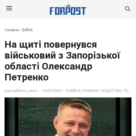
Головна
/
ВІЙНА
На щиті повернувся
військовий з Запорізької
області Олександр
Петренко
від
redaktor_news
— 16.05.2026 — В
ВІЙНА
,
НОВИНИ
,
ОБЩЕСТВО
,
ПОДІЇ