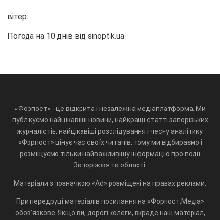
вітер:
Погода на 10 днів від
sinoptik.ua
«Форпост» - це відкрита і незалежна медіаплатформа. Ми
публікуємо найцікавіші новини, найкращі статті запорізьких
журналістів, найцікавіші розслідування і чесну аналітику.
«Форпост» цінує час своїх читачів, тому ми відбираємо і
розміщуємо тільки найважливішу інформацію про події
Запоріжжя та області.
Матеріали з позначкою «Ad» розміщені на правах реклами.
При передруці матеріалів посилання на «Форпост.Медіа»
обов'язкове. Якщо ви, дорогі колеги, вкраде наш матеріал,