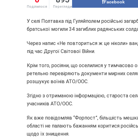
Facebook
Поділилося
Перегляди
У селі Полтавка під Гуляйполем російські зага
братської могили 34 загиблих радянських солда
Через напис «Не повториться ж це ніколи» ван
під час Другої Світової Війни.
Крім того, росіяни, що оселилися у тимчасово 
ретельно перевіряють документи мирних селян,
розшукує воїнів АТО/ООС.
Згідно з отриманою інформацією, староста се
учасників АТО/ООС.
Як вже повідомляв “Форпост”, більшість мешкан
області не палають бажанням коритися російсь
щодо їх знищення.