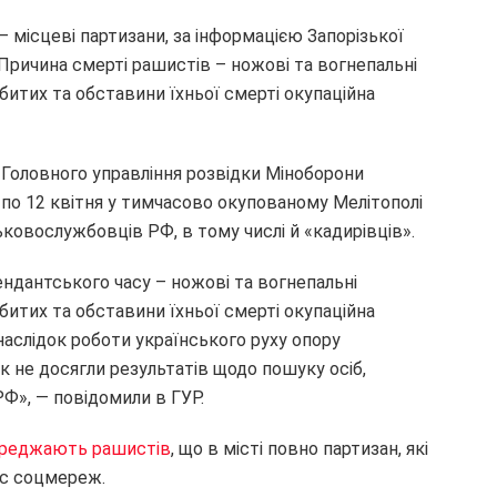
— місцеві партизани, за інформацією Запорізької
 Причина смерті рашистів – ножові та вогнепальні
битих та обставини їхньої смерті окупаційна
Головного управління розвідки Міноборони
я по 12 квітня у тимчасово окупованому Мелітополі
ьковослужбовців РФ, в тому числі й «кадирівців».
ендантського часу – ножові та вогнепальні
битих та обставини їхньої смерті окупаційна
 наслідок роботи українського руху опору
ьк не досягли результатів щодо пошуку осіб,
Ф», — повідомили в ГУР.
реджають рашистів
, що в місті повно партизан, які
 с соцмереж.