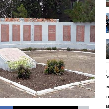
П
З
в
т
ві