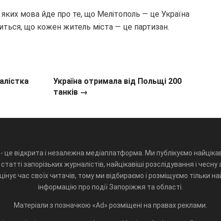
яких мова йде про те, що Мелітополь — це Україна
риться, що кожен житель міста — це партизан.
алістка
Україна отримала від Польщі 200
танків →
- це відкрита і незалежна медіаплатформа. Ми публікуємо найцікав
статті запорізьких журналістів, найцікавіші розслідування і чесну 
інує час своїх читачів, тому ми відбираємо і розміщуємо тільки н
інформацію про події Запоріжжя та області.
Матеріали з позначкою «Ad» розміщені на правах реклами.