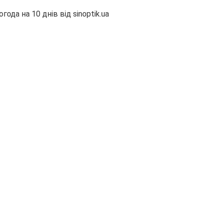
огода на 10 днів від
sinoptik.ua