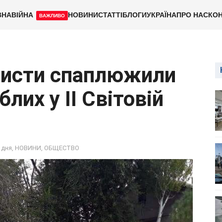
ВНА
ВІЙНА
НОВИНИ
СТАТТІ
БЛОГИ
УКРАЇНА
ПРО НАС
КОН
ВАЖЛИВО
шисти спаплюжили
блих у ІІ Світовій
 дня
,
НОВИНИ
,
ОБЩЕСТВО