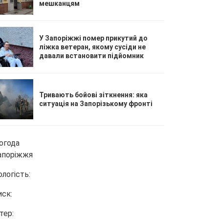
мешканцям
У Запоріжжі помер прикутий до
ліжка ветеран, якому сусіди не
давали встановити підйомник
Тривають бойові зіткнення: яка
ситуація на Запорізькому фронті
огода
апоріжжя
ологість:
иск:
тер: