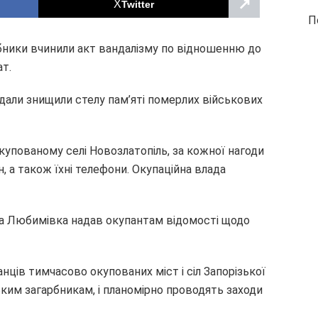
↗
Twitter
П
рбники вчинили акт вандалізму по відношенню до
т.
дали знищили стелу пам’яті померлих військових
окупованому селі Новозлатопіль, за кожної нагоди
 а також їхні телефони. Окупаційна влада
ла Любимівка надав окупантам відомості щодо
ців тимчасово окупованих міст і сіл Запорізької
ким загарбникам, і планомірно проводять заходи