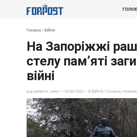
ГОЛО
Головна
/
ВІЙНА
На Запоріжжі ра
стелу пам’яті заги
війні
від
redaktor_news
— 29.04.2022 — В
ВІЙНА
,
Головне
,
Новина