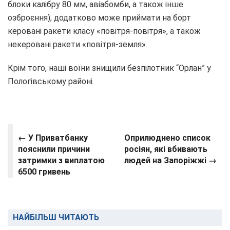
блоки калібру 80 мм, авіабомби, а також інше
озброєння), додатково може приймати на борт
керовані ракети класу «повітря-повітря», а також
некеровані ракети «повітря-земля».
Крім того, наші воїни знищили безпілотник “Орлан” у
Пологівському районі.
← У Приватбанку
Оприлюднено список
пояснили причини
росіян, які вбивають
затримки з виплатою
людей на Запоріжжі →
6500 гривень
НАЙБІЛЬШ ЧИТАЮТЬ