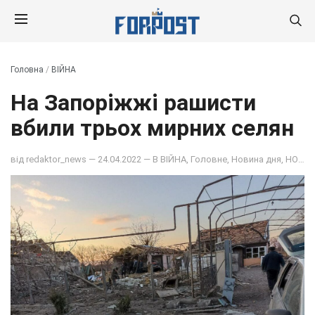
Головна
/
ВІЙНА
На Запоріжжі рашисти
вбили трьох мирних селян
від
redaktor_news
— 24.04.2022 — В
ВІЙНА
,
Головне
,
Новина дня
,
НОВИНИ