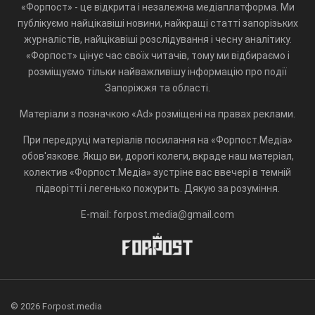
«Форпост» - це відкрита і незалежна медіаплатформа. Ми
публікуємо найцікавіші новини, найкращі статті запорізьких
журналістів, найцікавіші розслідування і чесну аналітику.
«Форпост» цінує час своїх читачів, тому ми відбираємо і
розміщуємо тільки найважливішу інформацію про події
Запоріжжя та області.
Матеріали з позначкою «Ad» розміщені на правах реклами.
При передруці матеріалів посилання на «Форпост.Медіа»
обов'язкове. Якщо ви, дорогі колеги, вкраде наш матеріал,
колектив «Форпост.Медіа» зустріне вас ввечері в темній
підворітті і легенько пожурить. Дякую за розуміння.
E-mail: forpost.media@gmail.com
© 2026 Forpost.media