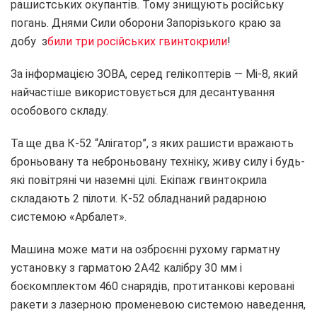
рашистських окупантів. Тому знищують російську
погань. Днями Сили оборони Запорізького краю за
добу з
били три російських гвинтокрили
!
За інформацією ЗОВА, серед гелікоптерів — Мі-8, який
найчастіше використовується для десантування
особового складу.
Та ще два К-52 “Алігатор”, з яких рашисти вражають
броньовану та неброньовану техніку, живу силу і будь-
які повітряні чи наземні цілі. Екіпаж гвинтокрила
складають 2 пілоти. К-52 обладнаний радарною
системою «Арбалет».
Машина може мати на озброєнні рухому гарматну
установку з гарматою 2А42 калібру 30 мм і
боєкомплектом 460 снарядів, протитанкові керовані
ракети з лазерною променевою системою наведення,