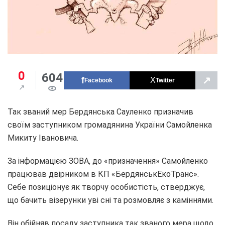
0
604
↗
Facebook
Twitter
Так званий мер Бердянська Сауленко призначив
своїм заступником громадянина України Самойленка
Микиту Івановича.
За інформацією ЗОВА, до «призначення» Самойленко
працював двірником в КП «БердянськЕкоТранс».
Себе позиціонує як творчу особистість, стверджує,
що бачить візерунки уві сні та розмовляє з каміннями.
Він обійняв посаду заступника так званого мера щодо