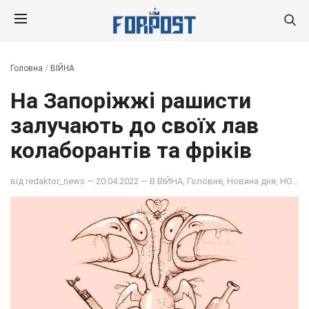
Головна
/
ВІЙНА
На Запоріжжі рашисти
залучають до своїх лав
колаборантів та фріків
від
redaktor_news
— 20.04.2022 — В
ВІЙНА
,
Головне
,
Новина дня
,
НОВИНИ