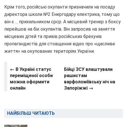
Крім того, російські окупанти призначили на посаду
директора школи №2 Енергодару електрика, тому що
він є … прихильником срср. А місцевий тренер з боксу
перейшов на бік окупантів. Він запросив на заняття
місцевих дітей та привів російських брехунів
пропагандистів для стовщення відео про «щасливе
життя» на окупованих територіях України.
← В Україні статус
Бійці ЗСУ влаштували
переміщеної особи
рашистам
можна оформити
варфоломіївську ніч на
онлайн
Запоріжжі →
НАЙБІЛЬШ ЧИТАЮТЬ