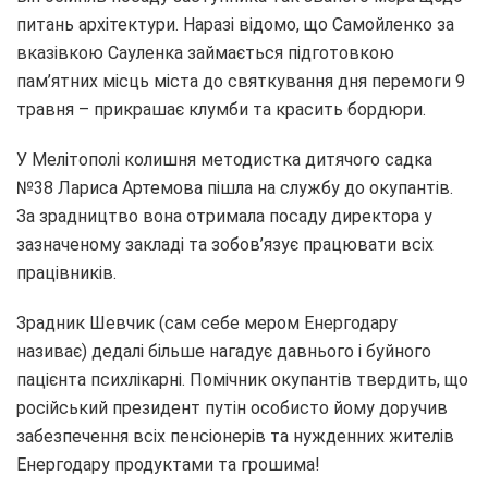
питань архітектури. Наразі відомо, що Самойленко за
вказівкою Сауленка займається підготовкою
пам’ятних місць міста до святкування дня перемоги 9
травня – прикрашає клумби та красить бордюри.
У Мелітополі колишня методистка дитячого садка
№38 Лариса Артемова пішла на службу до окупантів.
За зрадництво вона отримала посаду директора у
зазначеному закладі та зобов’язує працювати всіх
працівників.
Зрадник Шевчик (сам себе мером Енергодару
називає) дедалі більше нагадує давнього і буйного
пацієнта психлікарні. Помічник окупантів твердить, що
російський президент путін особисто йому доручив
забезпечення всіх пенсіонерів та нужденних жителів
Енергодару продуктами та грошима!