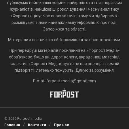
публікуємо найцікавіші новини, найкращі статті запорізьких
журналістів, найцікавіші розслідування і чесну аналітику.
«Форпост» цінує час своїх читачів, тому ми відбираємо і
розміщуємо тільки найважливішу інформацію про події
Запоріжжя та області.
Матеріали з позначкою «Ad» розміщені на правах реклами.
При передруці матеріалів посилання на «Форпост.Медіа»
обов'язкове. Якщо ви, дорогі колеги, вкраде наш матеріал,
колектив «Форпост.Медіа» зустріне вас ввечері в темній
підворітті і легенько пожурить. Дякую за розуміння.
E-mail: forpost.media@gmail.com
© 2026 Forpost.media
Головна
Контакти
Про нас