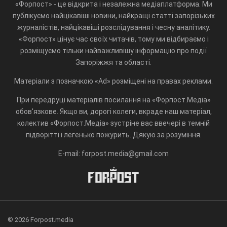
«Форпост» - це відкрита і незалежна медіаплатформа. Ми
публікуємо найцікавіші новини, найкращі статті запорізьких
журналістів, найцікавіші розслідування і чесну аналітику.
«Форпост» цінує час своїх читачів, тому ми відбираємо і
розміщуємо тільки найважливішу інформацію про події
Запоріжжя та області.
Матеріали з позначкою «Ad» розміщені на правах реклами.
При передруці матеріалів посилання на «Форпост.Медіа»
обов'язкове. Якщо ви, дорогі колеги, вкраде наш матеріал,
колектив «Форпост.Медіа» зустріне вас ввечері в темній
підворітті і легенько пожурить. Дякую за розуміння.
E-mail: forpost.media@gmail.com
© 2026 Forpost.media