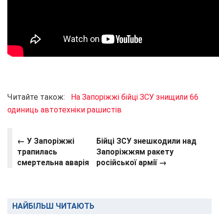
Читайте також:
На Запоріжжі бійці ЗСУ знищили 66
одиниць автотехніки рашистів
← У Запоріжжі
Бійці ЗСУ знешкодили над
трапилась
Запоріжжям ракету
смертельна аварія
російської армії →
НАЙБІЛЬШ ЧИТАЮТЬ