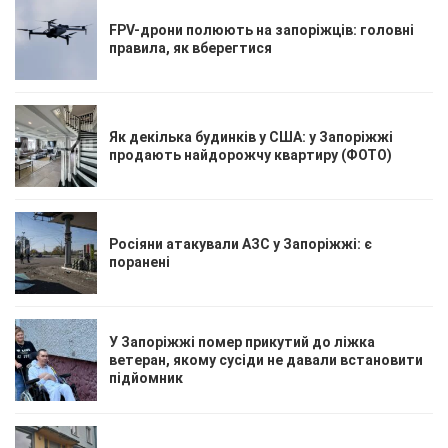
FPV-дрони полюють на запоріжців: головні
правила, як вберегтися
Як декілька будинків у США: у Запоріжжі
продають найдорожчу квартиру (ФОТО)
Росіяни атакували АЗС у Запоріжжі: є
поранені
У Запоріжжі помер прикутий до ліжка
ветеран, якому сусіди не давали встановити
підйомник