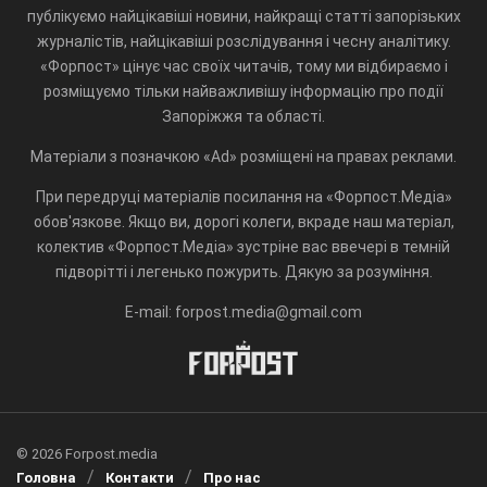
публікуємо найцікавіші новини, найкращі статті запорізьких
журналістів, найцікавіші розслідування і чесну аналітику.
«Форпост» цінує час своїх читачів, тому ми відбираємо і
розміщуємо тільки найважливішу інформацію про події
Запоріжжя та області.
Матеріали з позначкою «Ad» розміщені на правах реклами.
При передруці матеріалів посилання на «Форпост.Медіа»
обов'язкове. Якщо ви, дорогі колеги, вкраде наш матеріал,
колектив «Форпост.Медіа» зустріне вас ввечері в темній
підворітті і легенько пожурить. Дякую за розуміння.
E-mail: forpost.media@gmail.com
© 2026 Forpost.media
Головна
Контакти
Про нас