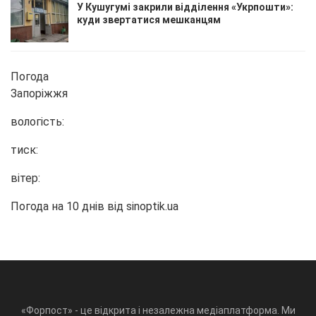
У Кушугумі закрили відділення «Укрпошти»:
куди звертатися мешканцям
Погода
Запоріжжя
вологість:
тиск:
вітер:
Погода на 10 днів від
sinoptik.ua
«Форпост» - це відкрита і незалежна медіаплатформа. Ми