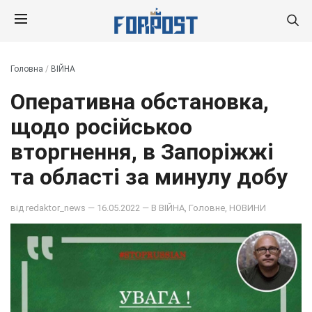
Головна
/
ВІЙНА
Оперативна обстановка,
щодо російськоо
вторгнення, в Запоріжжі
та області за минулу добу
від
redaktor_news
— 16.05.2022 — В
ВІЙНА
,
Головне
,
НОВИНИ