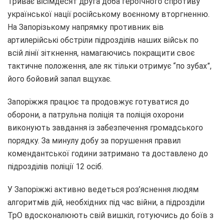
Триває вісімдесят друга доба героїчного спротиву
української нації російському воєнному вторгненню.
На Запорізькому напрямку противник вів
артилерійські обстріли підрозділів наших військ по
всій лінії зіткнення, намагаючись покращити своє
тактичне положення, але як тільки отримує “по зубах”,
його бойовий запал вщухає.
Запоріжжя працює та продовжує готуватися до
оборони, а патрульна поліція та поліція охорони
виконують завдання із забезпечення громадського
порядку. За минулу добу за порушення правил
комендантської години затримано та доставлено до
підрозділів поліції 12 осіб.
У Запоріжжі активно ведеться роз’яснення людям
алгоритмів дій, необхідних під час війни, а підрозділи
ТрО вдосконалюють свій вишкіл, готуючись до боїв з