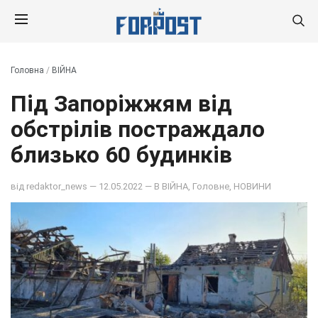
Головна
/
ВІЙНА
Під Запоріжжям від
обстрілів постраждало
близько 60 будинків
від
redaktor_news
— 12.05.2022 — В
ВІЙНА
,
Головне
,
НОВИНИ