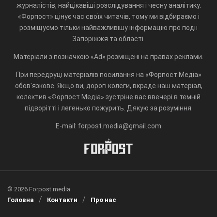
журналістів, найцікавіші розслідування і чесну аналітику.
«Форпост» цінує час своїх читачів, тому ми відбираємо і
розміщуємо тільки найважливішу інформацію про події
Запоріжжя та області.
Матеріали з позначкою «Ad» розміщені на правах реклами.
При передруці матеріалів посилання на «Форпост.Медіа»
обов'язкове. Якщо ви, дорогі колеги, вкраде наш матеріал,
колектив «Форпост.Медіа» зустріне вас ввечері в темній
підворітті і легенько пожурить. Дякую за розуміння.
E-mail: forpost.media@gmail.com
© 2026 Forpost.media
Головна
Контакти
Про нас