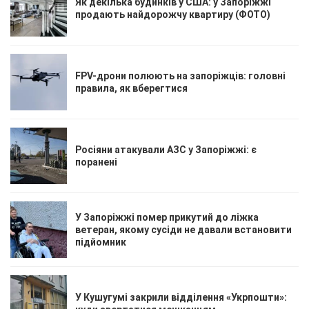
Як декілька будинків у США: у Запоріжжі
продають найдорожчу квартиру (ФОТО)
FPV-дрони полюють на запоріжців: головні
правила, як вберегтися
Росіяни атакували АЗС у Запоріжжі: є
поранені
У Запоріжжі помер прикутий до ліжка
ветеран, якому сусіди не давали встановити
підйомник
У Кушугумі закрили відділення «Укрпошти»: