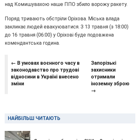
над Комишувахою наше ППО збило ворожу ракету.
Поряд тривають обстріли Оріхова. Міська влада
закликає людей евакуюватися. З 13 травня (з 18:00)
до 16 травня (06:00) у Оріхові буде подовжена
комендантська година.
← В умовах воєнного часу в
Запорізькі
законодавство про трудові
захисники
відносини в Україні внесено
отримали
зміни
іноземну зброю
→
НАЙБІЛЬШ ЧИТАЮТЬ