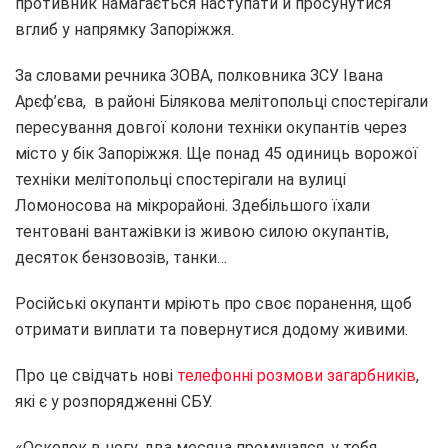
противник намагається наступати й просунутися
вглиб у напрямку Запоріжжя.
За словами речника ЗОВА, полковника ЗСУ Івана
Арєф’єва, в районі Білякова мелітопольці спостерігали
пересування довгої колони техніки окупантів через
місто у бік Запоріжжя. Ще понад 45 одиниць ворожої
техніки мелітопольці спостерігали на вулиці
Ломоносова на мікрорайоні. Здебільшого їхали
тентовані вантажівки із живою силою окупантів,
десяток бензовозів, танки…
Російські окупанти мріють про своє поранення, щоб
отримати виплати та повернутися додому живими.
Про це свідчать нові
телефонні розмови загарбників
,
які є у розпорядженні СБУ.
«Осколок в ногу, два месяца промучался, у тебя