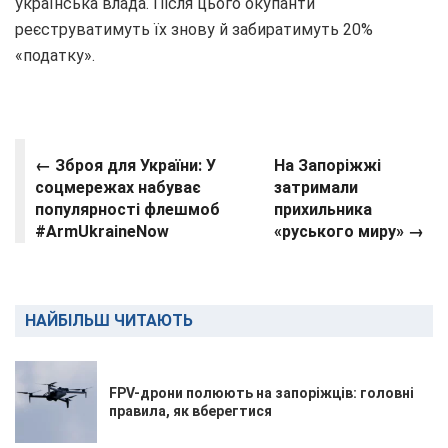
українська влада. Після цього окупанти
реєструватимуть їх знову й забиратимуть 20%
«податку».
← Зброя для України: У
На Запоріжжі
соцмережах набуває
затримали
популярності флешмоб
прихильника
#ArmUkraineNow
«руського миру» →
НАЙБІЛЬШ ЧИТАЮТЬ
FPV-дрони полюють на запоріжців: головні
правила, як вберегтися