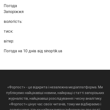
Погода
Запоріжжя
вологість:
тиск:
вітер:
Погода на 10 днів від
sinoptik.ua
«Форпост» - це відкрита і незалежна медіаплатформа. Ми
публікуємо найцікавіші новини, найкращі статті запорізьких
журналістів, найцікавіші розслідування і чесну аналітику.
«Форпост» цінує час своїх читачів, тому ми відбираємо і
розміщуємо тільки найважливішу інформацію про події