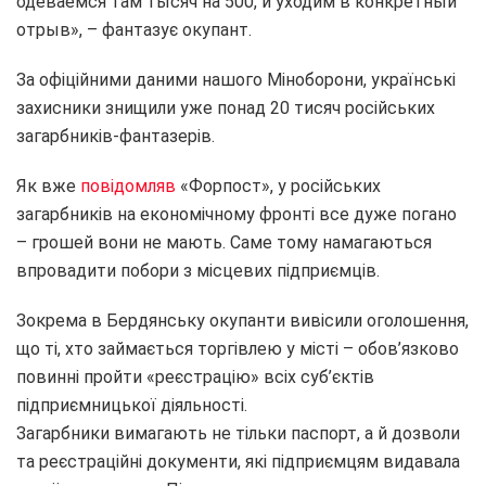
одеваемся там тысяч на 500, и уходим в конкретный
отрыв», – фантазує окупант.
За офіційними даними нашого Міноборони, українські
захисники знищили уже понад 20 тисяч російських
загарбників-фантазерів.
Як вже
повідомляв
«Форпост», у російських
загарбників на економічному фронті все дуже погано
– грошей вони не мають. Саме тому намагаються
впровадити побори з місцевих підприємців.
Зокрема в Бердянську окупанти вивісили оголошення,
що ті, хто займається торгівлею у місті – обов’язково
повинні пройти «реєстрацію» всіх суб’єктів
підприємницької діяльності.
Загарбники вимагають не тільки паспорт, а й дозволи
та реєстраційні документи, які підприємцям видавала