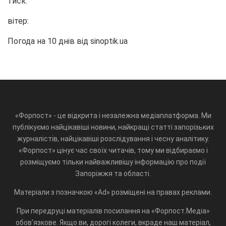
тиск:
вітер:
Погода на 10 днів від
sinoptik.ua
«Форпост» - це відкрита і незалежна медіаплатформа. Ми
публікуємо найцікавіші новини, найкращі статті запорізьких
журналістів, найцікавіші розслідування і чесну аналітику.
«Форпост» цінує час своїх читачів, тому ми відбираємо і
розміщуємо тільки найважливішу інформацію про події
Запоріжжя та області.
Матеріали з позначкою «Ad» розміщені на правах реклами.
При передруці матеріалів посилання на «Форпост.Медіа»
обов'язкове. Якщо ви, дорогі колеги, вкраде наш матеріал,