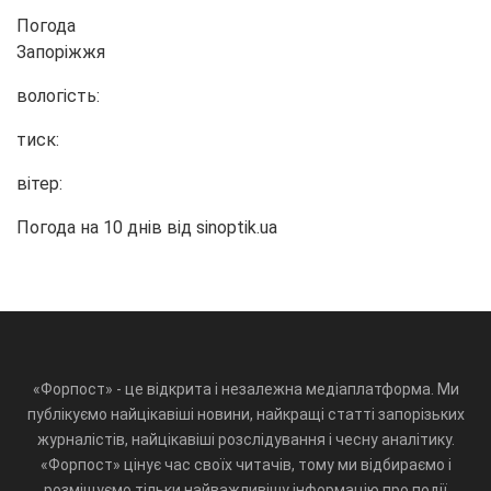
Погода
Запоріжжя
вологість:
тиск:
вітер:
Погода на 10 днів від
sinoptik.ua
«Форпост» - це відкрита і незалежна медіаплатформа. Ми
публікуємо найцікавіші новини, найкращі статті запорізьких
журналістів, найцікавіші розслідування і чесну аналітику.
«Форпост» цінує час своїх читачів, тому ми відбираємо і
розміщуємо тільки найважливішу інформацію про події