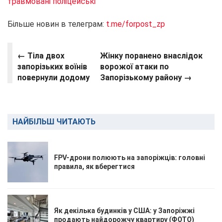
травмовані поліцейські
Більше новин в телеграм:
t.me/forpost_zp
← Тіла двох
Жінку поранено внаслідок
запорізьких воїнів
ворожої атаки по
повернули додому
Запорізькому району →
НАЙБІЛЬШ ЧИТАЮТЬ
FPV-дрони полюють на запоріжців: головні
правила, як вберегтися
Як декілька будинків у США: у Запоріжжі
продають найдорожчу квартиру (ФОТО)