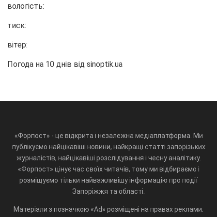
вологість:
тиск:
вітер:
Погода на 10 днів від
sinoptik.ua
«Форпост» - це відкрита і незалежна медіаплатформа. Ми
публікуємо найцікавіші новини, найкращі статті запорізьких
журналістів, найцікавіші розслідування і чесну аналітику.
«Форпост» цінує час своїх читачів, тому ми відбираємо і
розміщуємо тільки найважливішу інформацію про події
Запоріжжя та області.
Матеріали з позначкою «Ad» розміщені на правах реклами.