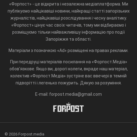
«Форпост» - це відкрита і незалежна медіаплатформа. Ми
публікуємо найцікавіші новини, найкращі статті запорізьких
журналістів, найцікавіші розслідування і чесну аналітику.
«Форпост» цінує час своїх читачів, тому ми відбираємо і
розміщуємо тільки найважливішу інформацію про події
Запоріжжя та області.
Матеріали з позначкою «Ad» розміщені на правах реклами.
При передруці матеріалів посилання на «Форпост.Медіа»
обов'язкове. Якщо ви, дорогі колеги, вкраде наш матеріал,
колектив «Форпост.Медіа» зустріне вас ввечері в темній
підворітті і легенько пожурить. Дякую за розуміння.
E-mail: forpost.media@gmail.com
© 2026 Forpost.media