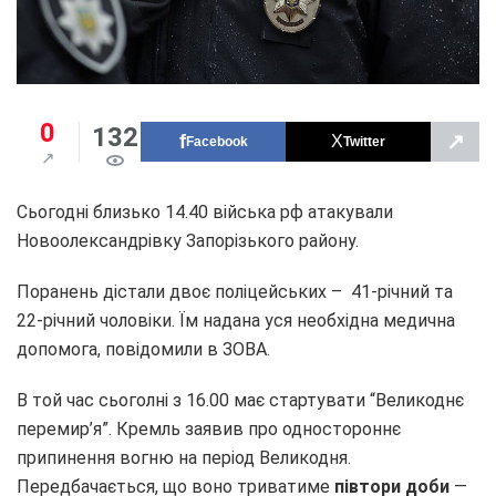
0
132
↗
Facebook
Twitter
Сьогодні близько 14.40 війська рф атакували
Новоолександрівку Запорізького району.
Поранень дістали двоє поліцейських – 41-річний та
22-річний чоловіки. Їм надана уся необхідна медична
допомога, повідомили в ЗОВА.
В той час сьоголні з 16.00 має стартувати “Великоднє
перемир’я”.
Кремль заявив про одностороннє
припинення вогню на період Великодня.
Передбачається, що воно триватиме
півтори доби
—