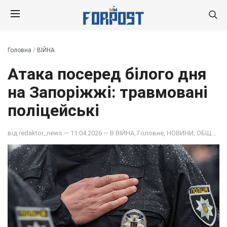
Головна
/
ВІЙНА
Атака посеред білого дня
на Запоріжжі: травмовані
поліцейські
від
redaktor_news
— 11.04.2026 — В
ВІЙНА
,
Головне
,
НОВИНИ
,
ОБЩЕСТВО