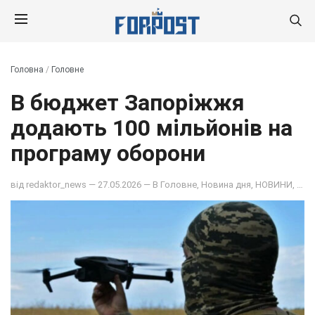
Головна
/
Головне
В бюджет Запоріжжя
додають 100 мільйонів на
програму оборони
від
redaktor_news
— 27.05.2026 — В
Головне
,
Новина дня
,
НОВИНИ
,
ОБ