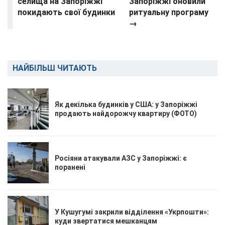
селища на Запоріжжі
Запоріжжі оновили
покидають свої будинки
ритуальну програму
→
НАЙБІЛЬШ ЧИТАЮТЬ
Як декілька будинків у США: у Запоріжжі
продають найдорожчу квартиру (ФОТО)
Росіяни атакували АЗС у Запоріжжі: є
поранені
У Кушугумі закрили відділення «Укрпошти»:
куди звертатися мешканцям