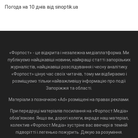
Погода на 10 днів від
sinoptik.ua
«Форпост» - це відкрита і незалежна медіаплатформа. Ми
публікуємо найцікавіші новини, найкращі статті запорізьких
журналістів, найцікавіші розслідування і чесну аналітику.
«Форпост» цінує час своїх читачів, тому ми відбираємо і
розміщуємо тільки найважливішу інформацію про події
Запоріжжя та області.
Матеріали з позначкою «Ad» розміщені на правах реклами.
При передруці матеріалів посилання на «Форпост.Медіа»
обов'язкове. Якщо ви, дорогі колеги, вкраде наш матеріал,
колектив «Форпост.Медіа» зустріне вас ввечері в темній
підворітті і легенько пожурить. Дякую за розуміння.