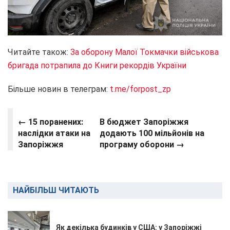
Читайте також:
За оборону Малої Токмачки військова
бригада потрапила до Книги рекордів України
Більше новин в телеграм:
t.me/forpost_zp
← 15 поранених:
В бюджет Запоріжжя
наслідки атаки на
додають 100 мільйонів на
Запоріжжя
програму оборони →
НАЙБІЛЬШ ЧИТАЮТЬ
Як декілька будинків у США: у Запоріжжі