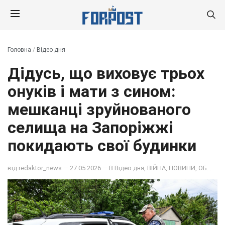
Головна
/
Відео дня
Дідусь, що виховує трьох
онуків і мати з сином:
мешканці зруйнованого
селища на Запоріжжі
покидають свої будинки
від
redaktor_news
— 27.05.2026 — В
Відео дня
,
ВІЙНА
,
НОВИНИ
,
ОБЩЕСТВО