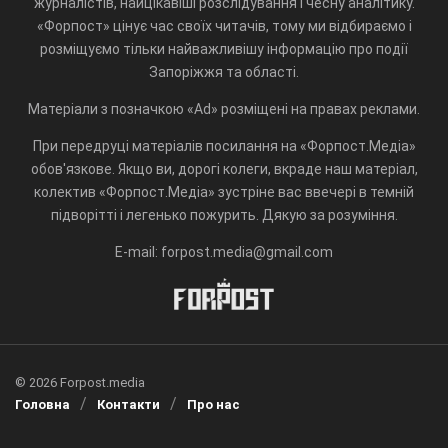
журналістів, найцікавіші розслідування і чесну аналітику.
«Форпост» цінує час своїх читачів, тому ми відбираємо і
розміщуємо тільки найважливішу інформацію про події
Запоріжжя та області.
Матеріали з позначкою «Ad» розміщені на правах реклами.
При передруці матеріалів посилання на «Форпост.Медіа»
обов'язкове. Якщо ви, дорогі колеги, вкраде наш матеріал,
колектив «Форпост.Медіа» зустріне вас ввечері в темній
підворітті і легенько пожурить. Дякую за розуміння.
E-mail: forpost.media@gmail.com
© 2026 Forpost.media
Головна
Контакти
Про нас