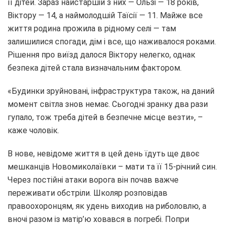
її дітей. Зараз найстаршій з них — Ользі — 18 років,
Віктору — 14, а наймолодшій Таїсії — 11. Майже все
життя родина прожила в рідному селі — там
залишилися спогади, дім і все, що наживалося роками.
Рішення про виїзд далося Віктору нелегко, однак
безпека дітей стала визначальним фактором.
«Будинки зруйновані, інфраструктура також, на даний
момент світла знов немає. Сьогодні зранку два рази
гупало, тож треба дітей в безпечне місце везти», –
каже чоловік.
В нове, невідоме життя в цей день їдуть ще двоє
мешканців Новомиколаївки – мати та її 15-річний син.
Через постійні атаки ворога він почав важче
переживати обстріли. Школяр розповідав
правоохоронцям, як удень виходив на риболовлю, а
вночі разом із матір’ю ховався в погребі. Попри