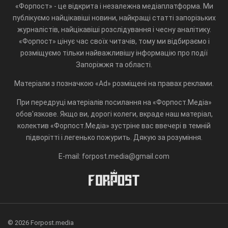
«Форпост» - це відкрита і незалежна медіаплатформа. Ми
публікуємо найцікавіші новини, найкращі статті запорізьких
журналістів, найцікавіші розслідування і чесну аналітику.
«Форпост» цінує час своїх читачів, тому ми відбираємо і
розміщуємо тільки найважливішу інформацію про події
Запоріжжя та області.
Матеріали з позначкою «Ad» розміщені на правах реклами.
При передруці матеріалів посилання на «Форпост.Медіа»
обов'язкове. Якщо ви, дорогі колеги, вкраде наш матеріал,
колектив «Форпост.Медіа» зустріне вас ввечері в темній
підворітті і легенько пожурить. Дякую за розуміння.
E-mail: forpost.media@gmail.com
© 2026 Forpost.media