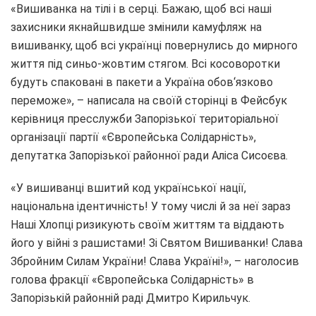
«Вишиванка на тілі і в серці. Бажаю, щоб всі наші
захисники якнайшвидше змінили камуфляж на
вишиванку, щоб всі українці повернулись до мирного
життя під синьо-жовтим стягом. Всі косоворотки
будуть спаковані в пакети а Україна обов‘язково
переможе», – написала на своїй сторінці в Фейсбук
керівниця пресслужби Запорізької територіальної
організації партії «Європейська Солідарність»,
депутатка Запорізької районної ради Аліса Сисоєва.
«У вишиванці вшитий код української нації,
національна ідентичність! У тому числі й за неї зараз
Наші Хлопці ризикують своїм життям та віддають
його у війні з рашистами! Зі Святом Вишиванки! Слава
Збройним Силам України! Слава Україні!», – наголосив
голова фракції «Європейська Солідарність» в
Запорізькій районній раді Дмитро Кирильчук.