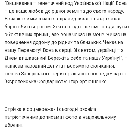
“Вишиванка – генетичний код Української Нації. Вона
– це наша любов до рідної землі та до свого народу.
Вона ж і символ нашої справедливої та жертовної
боротьби з ворогом. Хоч сьогодні і не зміг її вдягнути з
об’єктивних причин, але вона чекає на мене. Чекає на
повернення додому до рідних та близьких. Чекає на
нашу Перемогу! Вона в серці. Зі святом, українці – з
Днем вишиванки! Бережіть себе та нашу Україну!”, –
написав народний депутат восьмого скликання,
голова Запорізького територіального осередку партії
“Європейська Солідарність” Ігор Артюшенко.
Стрічка в соцмережах і сьогодні рясніла
патріотичними дописами і фото в національному
вбранні.