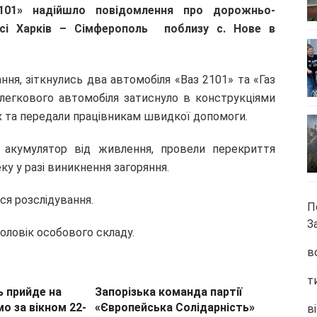
101» надійшло повідомлення про дорожньо-
асі Харків – Сімферополь поблизу с. Нове в
ння, зіткнулись два автомобіля «Ваз 2101» та «Газ
 легкового автомобіля затиснуло в конструкціями
 та передали працівникам швидкої допомоги.
 акумулятор від живлення, провели перекриття
у у разі виникнення загоряння.
ся розслідування.
П
З
чоловік особового складу.
в
т
ь прийде на
Запорізька команда партії
о за вікном 22-
«Європейська Солідарність»
ві