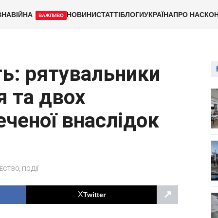
ВНА
ВІЙНА
НОВИНИ
СТАТТІ
БЛОГИ
УКРАЇНА
ПРО НАС
КОН
ВАЖЛИВО
ть: рятувальники
я та двох
еченої внаслідок
ЕСТВО
,
ПОДІЇ
↗
Twitter