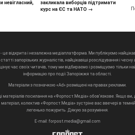
и невігласний,
закликала виборців підтримати
П
курс на ЄС та НАТО
→
- це відкрита і незалежна медіаплатформа. Ми публікуємо найцікав
статті запорізьких журналістів, найцікавіші розслідування і чесну 
інує час своїх читачів, тому ми відбираємо і розміщуємо тільки н
інформацію про події Запоріжжя та області.
Матеріали з позначкою «Ad» розміщені на правах реклами.
і матеріалів посилання на «Форпост.Медіа» обов'язкове. Якщо ви, д
матеріал, колектив «Форпост.Медіа» зустріне вас ввечері в темній 
легенько пожурить. Дякую за розуміння.
E-mail: forpost.media@gmail.com