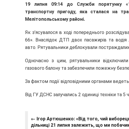
19 липня 09:14 до Служби порятунку «
транспортну пригоду, яка сталася на тр
Мелітопольському районі.
Як з’ясувалося в ході попереднього розслідува
66». Внаслідок ДТП двох пасажирів та водія
авто. Рятувальники деблокували постраждалих
Одночасно з цим, рятувальники відключили
газового балону та забезпечили пожежну безпек
За фактом події відповідними органами ведеть
Від ГУ ДСНС залучались 2 одиниці техніки та 5 
←
Ігор Артюшенко: «Від того, чий виборец
дільниці 21 липня залежить, що ми побачим