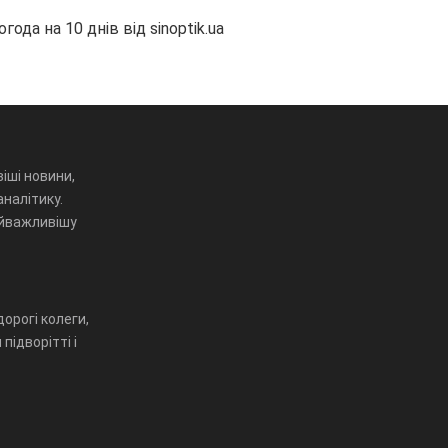
огода на 10 днів від
sinoptik.ua
іші новини,
аналітику.
айважливішу
орогі колеги,
підворітті і