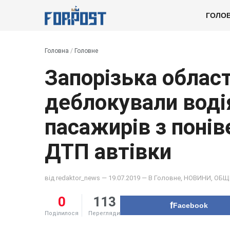
ГОЛО
Головна
/
Головне
Запорізька облас
деблокували воді
пасажирів з понів
ДТП автівки
від
redaktor_news
— 19.07.2019 — В
Головне
,
НОВИНИ
,
ОБЩ
0
113
Facebook
Поділилося
Перегляди