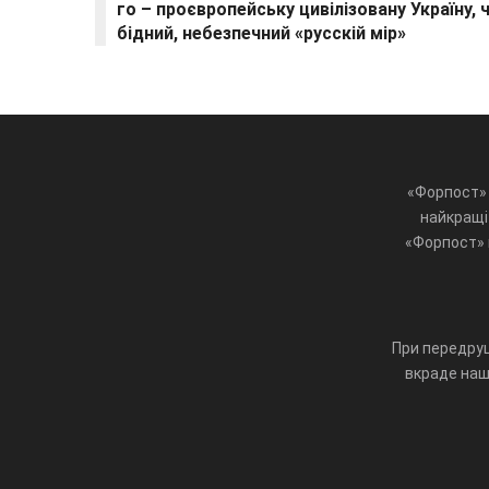
го – проєвропейську цивілізовану Україну, ч
бідний, небезпечний «русскій мір»
«Форпост» 
найкращі 
«Форпост» ц
При передруц
вкраде наш 