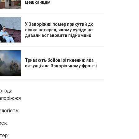
мешканцям
У Запоріжжі помер прикутий до
ліжка ветеран, якому сусіди не
давали встановити підйомник
Тривають бойові зіткнення: яка
ситуація на Запорізькому фронті
огода
апоріжжя
ологість:
иск:
тер: