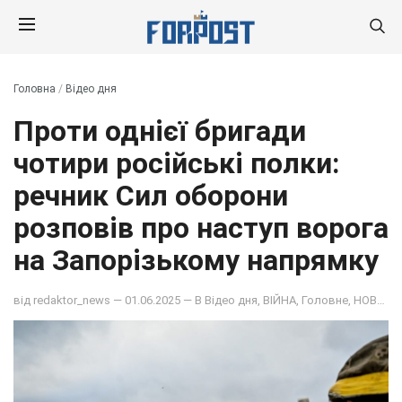
Головна
/
Відео дня
Проти однієї бригади
чотири російські полки:
речник Сил оборони
розповів про наступ ворога
на Запорізькому напрямку
від
redaktor_news
— 01.06.2025 — В
Відео дня
,
ВІЙНА
,
Головне
,
НОВИНИ