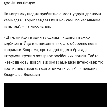
дронів-камікадзе.
На напрямку щодня приблизно сімсот ударів дронами-
камікадзе і ворог завдає і по військам і по населеним
пунктам”, – наголосив він.
«Штурми йдуть один за одним і їх доволі важко
відбивати. Йде виснаження тих, хто обороняє певні
напрямки. Зокрема, проти однієї-двох бригад є
штурмові групи з чотирьох російських полків. Тобто
інтенсивність доволі висока і саме цією інтенсивністю
противник намагається отримати успіх”, – пояснив
Владислав Волошин.