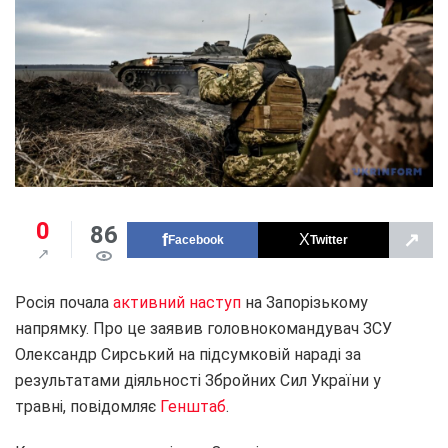
0
86
↗
Facebook
Twitter
Росія почала
активний наступ
на Запорізькому
напрямку. Про це заявив головнокомандувач ЗСУ
Олександр Сирський на підсумковій нараді за
результатами діяльності Збройних Сил України у
травні, повідомляє
Генштаб
.