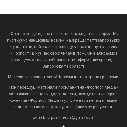
«Форпост» - це відкрита і незалежна медіаплатформа. Ми
публікуємо найцікавіші новини, найкращі статті запорізьких
журналістів, найцікавіші розслідування і чесну аналітику.
«Форпост» цінує час своїх читачів, тому ми відбираємо і
розміщуємо тільки найважливішу інформацію про події
Запоріжжя та області.
Матеріали з позначкою «Ad» розміщені на правах реклами.
При передруці матеріалів посилання на «Форпост.Медіа»
обов'язкове. Якщо ви, дорогі колеги, вкраде наш матеріал,
колектив «Форпост.Медіа» зустріне вас ввечері в темній
підворітті і легенько пожурить. Дякую за розуміння.
E-mail: forpost.media@gmail.com