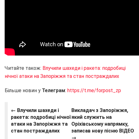
Читайте також:
Влучили шахеди і ракета: подробиці
нічної атаки на Запоріжжя та стан постраждалих
Більше новин у
Телеграм
:
https://t.me/forpost_zp
← Влучили шахеди і
Викладач з Запоріжжя,
ракета: подробиці нічної
який служить на
атаки на Запоріжжя та
Оріхівському напрямку,
стан постраждалих
записав нову пісню ВІДЕО
→