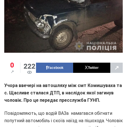
0
222
↗
Facebook
Twitter
Учора ввечері на автошляху між смт Комишуваха та
с. Щасливе сталася ДТП, в наслідок якої загинув
чоловік. Про це передає пресслужба ГУНП.
Повідомляють, що водій ВАЗа намагався обігнати
попутний автомобіль і скоїв наїзд на пішохода. Чоловік