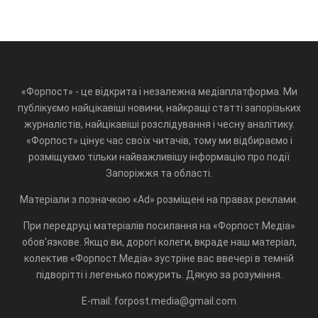
«Форпост» - це відкрита і незалежна медіаплатформа. Ми
публікуємо найцікавіші новини, найкращі статті запорізьких
журналістів, найцікавіші розслідування і чесну аналітику.
«Форпост» цінує час своїх читачів, тому ми відбираємо і
розміщуємо тільки найважливішу інформацію про події
Запоріжжя та області.
Матеріали з позначкою «Ad» розміщені на правах реклами.
При передруці матеріалів посилання на «Форпост.Медіа»
обов'язкове. Якщо ви, дорогі колеги, вкраде наш матеріал,
колектив «Форпост.Медіа» зустріне вас ввечері в темній
підворітті і легенько пожурить. Дякую за розуміння.
E-mail: forpost.media@gmail.com