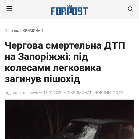
Головна
/
КРИМИНАЛ
Чергова смертельна ДТП
на Запоріжжі: під
колесами легковика
загинув пішохід
від
redaktor_news
— 13.01.2020 — В
КРИМИНАЛ
,
НОВИНИ
,
ПОДІЇ