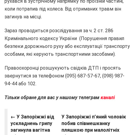
рухався в зустрічному напрямку по проїзній частині,
коли потрапив під колеса. Від отриманих травм він
загинув на місці.
Зараз проводиться розслідування за ч. 2 ст. 286
Кримінального кодексу України (Порушення правил
безпеки дорожнього руху або експлуатації транспорту
особами, які керують транспортними засобами).
Правоохоронці розшукують свідків ДТП і просять
звернутися за телефоном (095) 687-57-67, (098) 987-
94-44 або 102.
Тільки обране для вас у нашому телеграм
каналі
← У Запоріжжі від
У Запоріжжі п’яний чоловік
ускладнень грипу
побив співмешканку
загинула вагітна
пляшкою при малолітніх