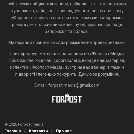
публікуємо найцікавіші новини, найкращі статті запорізьких
журналістів, найцікавіші розслідування і чесну аналітику.
«Форпост» цінує час своїх читачів, тому ми відбираємо і
розміщуємо тільки найважливішу інформацію про події
Запоріжжя та області.
Матеріали з позначкою «Ad» розміщені на правах реклами.
При передруці матеріалів посилання на «Форпост.Медіа»
обов'язкове. Якщо ви, дорогі колеги, вкраде наш матеріал,
колектив «Форпост.Медіа» зустріне вас ввечері в темній
підворітті і легенько пожурить. Дякую за розуміння.
E-mail: forpost.media@gmail.com
© 2026 Forpost.media
Головна
Контакти
Про нас