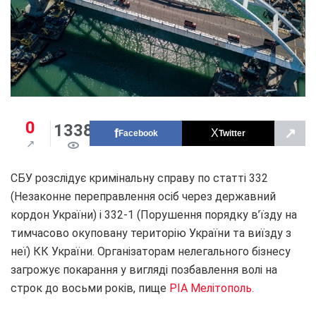
0
1338
↗
Facebook
Twitter
СБУ розслідує кримінальну справу по статті 332
(Незаконне переправлення осіб через державний
кордон України) і 332-1 (Порушення порядку в’їзду на
тимчасово окуповану територію України та виїзду з
неї) КК України. Організаторам нелегального бізнесу
загрожує покарання у вигляді позбавлення волі на
строк до восьми років, пище
РІА Мелітополь.