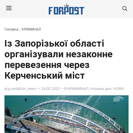
Головна
/
КРИМИНАЛ
Із Запорізької області
організували незаконне
перевезення через
Керченський міст
від
redaktor_news
— 24.02.2020 — В
КРИМИНАЛ
,
Новина дня
,
НОВИНИ
,
П