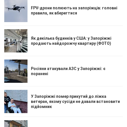
FPV-дрони полюють на запоріжців: головні
правила, як вберегтися
Як декілька будинків у США: у Запоріжжі
продають найдорожчу квартиру (ФОТО)
Росіяни атакували АЗС у Запоріжжі: є
поранені
У Запоріжжі помер прикутий до ліжка
ветеран, якому сусіди не давали встановити
підйомник