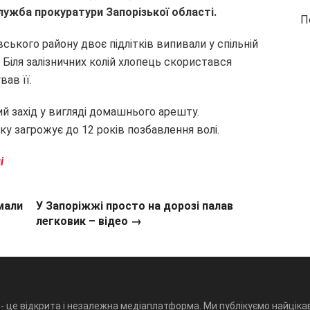
лужба прокуратури Запорізької області.
П
вського району двоє підлітків випивали у спільній
 Біля залізничних колій хлопець скористався
ав її.
й захід у вигляді домашнього арешту.
ку загрожує до 12 років позбавлення волі.
і
мали
У Запоріжжі просто на дорозі палав
легковик – відео →
- це відкрита і незалежна медіаплатформа. Ми публікуємо найцікав