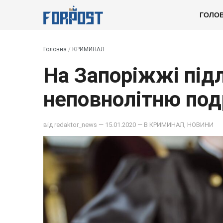
ГОЛО
Головна
/
КРИМИНАЛ
На Запоріжжі під
неповнолітню под
від
redaktor_news
— 15.01.2020 — В
КРИМИНАЛ
,
НОВИНИ