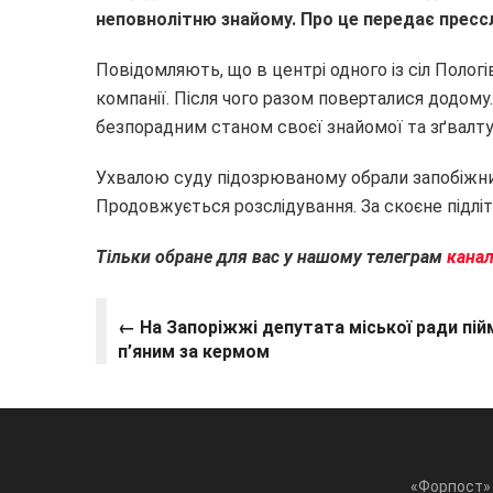
неповнолітню знайому. Про це передає пресс
Повідомляють, що в центрі одного із сіл Пологі
компанії. Після чого разом поверталися додому.
безпорадним станом своєї знайомої та зґвалтув
Ухвалою суду підозрюваному обрали запобіжни
Продовжується розслідування. За скоєне підліт
Тільки обране для вас у нашому телеграм
канал
← На Запоріжжі депутата міської ради пій
п’яним за кермом
«Форпост» 