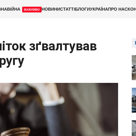
ВНА
ВІЙНА
НОВИНИ
СТАТТІ
БЛОГИ
УКРАЇНА
ПРО НАС
КОН
ВАЖЛИВО
літок зґвалтував
ругу