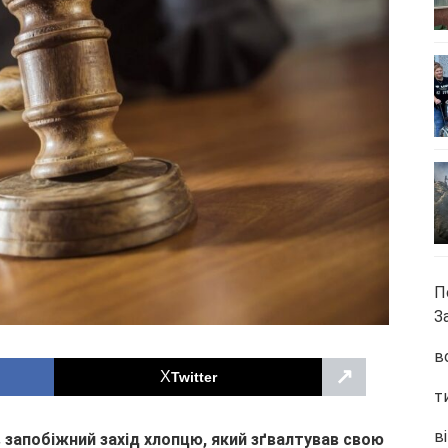
П
З
в
↗
Twitter
т
ві
запобіжний захід хлопцю, який зґвалтував свою