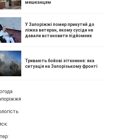
мешканцям
У Запоріжжі помер прикутий до
ліжка ветеран, якому сусіди не
давали встановити підйомник
Тривають бойові зіткнення: яка
ситуація на Запорізькому фронті
огода
апоріжжя
ологість:
иск:
тер: