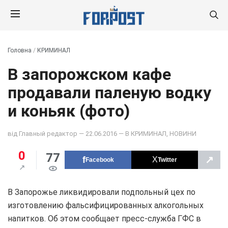
Головна
/
КРИМИНАЛ
В запорожском кафе
продавали паленую водку
и коньяк (фото)
від
Главный редактор
— 22.06.2016 — В
КРИМИНАЛ
,
НОВИНИ
0
77
↗
Facebook
Twitter
В Запорожье ликвидировали подпольный цех по
изготовлению фальсифицированных алкогольных
напитков. Об этом сообщает пресс-служба ГФС в