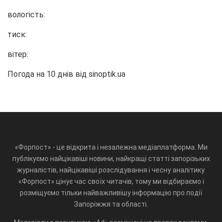
вологість:
тиск:
вітер:
Погода на 10 днів від
sinoptik.ua
«Форпост» - це відкрита і незалежна медіаплатформа. Ми
публікуємо найцікавіші новини, найкращі статті запорізьких
журналістів, найцікавіші розслідування і чесну аналітику.
«Форпост» цінує час своїх читачів, тому ми відбираємо і
розміщуємо тільки найважливішу інформацію про події
Запоріжжя та області.