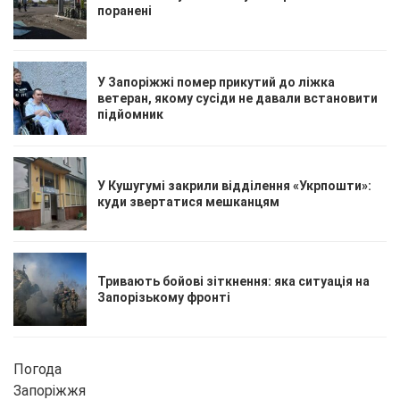
поранені
У Запоріжжі помер прикутий до ліжка
ветеран, якому сусіди не давали встановити
підйомник
У Кушугумі закрили відділення «Укрпошти»:
куди звертатися мешканцям
Тривають бойові зіткнення: яка ситуація на
Запорізькому фронті
Погода
Запоріжжя