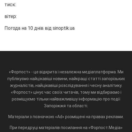
тиск:
вітер:
Погода на 10 днів від
sinoptik.ua
«Форпост» - це відкрита і незалежна медіаплатформа. Ми
публікуємо найцікавіші новини, найкращі статті запорізьких
журналістів, найцікавіші розслідування і чесну аналітику.
«Форпост» цінує час своїх читачів, тому ми відбираємо і
розміщуємо тільки найважливішу інформацію про події
Запоріжжя та області.
Матеріали з позначкою «Ad» розміщені на правах реклами.
При передруці матеріалів посилання на «Форпост.Медіа»