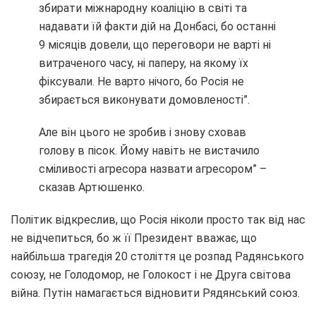
збирати міжнародну коаліцію в світі та
надавати їй факти дій на Донбасі, бо останні
9 місяців довели, що переговори не варті ні
витраченого часу, ні паперу, на якому їх
фіксували. Не варто нічого, бо Росія не
збирається виконувати домовленості”.
Але він цього не зробив і знову сховав
голову в пісок. Йому навіть не вистачило
сміливості агресора назвати агресором” –
сказав Артюшенко.
Політик відкреслив, що Росія ніколи просто так від нас
не відчепиться, бо ж її Президент вважає, що
найбільша трагедія 20 століття це розпад Радянського
союзу, не Голодомор, не Голокост і не Друга світова
війна. Путін намагається відновити Рядянський союз.