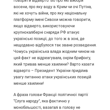
говорити відверто. Бо про які вибори
восени, про яку воду в Крим чи очі Путіна,
які не хочуть війни, про яку національну
платформу імені Сивохи можна говорити,
якщо відверто, використовуючи
крупнокаліберні снаряди РФ атакує
українські позиції, до того ж в зоні, де
нещодавно відбулося так зване розведення.
Чомусь українська влада жодним чином на
цей факт не відреагувала, окрім брифінгу,
який тривав менше хвилини? Варто казати
відверто – Президент України приділив
увагу питанню атаки українських позицій
менше хвилини!
А фраза голови Фракції політичної партії
“Слуга народу”, яка фактично у
монобільшості, ввзагалі в голову не