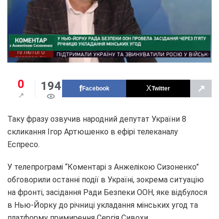
0
194
↗
Facebook
Twitter
Таку фразу озвучив народний депутат України 8
скликання Ігор Артюшенко в ефірі телеканалу
Еспресо.
У телепрограмі “Коментарі з Анжелікою Сизоненко”
обговорили останні події в Україні, зокрема ситуацію
на фронті, засідання Ради Безпеки ООН, яке відбулося
в Нью-Йорку до річниці укладання мінських угод та
платформу примирення Сергія Сивохи.