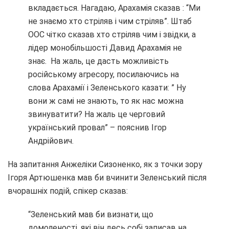
вкладається. Нагадаю, Арахамія сказав : “Ми
не знаємо хто стріляв і чим стріляв”. Штаб
ООС чітко сказав хто стріляв чим і звідки, а
лідер монобільшості Давид Арахамія не
знає. На жаль, це дасть можливість
російському агресору, посилаючись на
слова Арахамії і Зеленського казати: ” Ну
вони ж самі не знають, то як нас можна
звинуватити? На жаль це черговий
український провал” – пояснив Ігор
Андрійович.
На запитання Анжеліки Сизоненко, як з точки зору
Ігоря Артюшенка мав би вчинити Зеленський після
вчорашніх подій, спікер сказав:
“Зеленський мав би визнати, що
домоленості, які він десь собі записав на