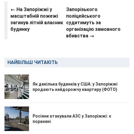
← На Запоріжжі у
Запорізького
масштабній пожежі
поліцейського
загинув літній власник
судитимуть за
будинку
організацію замовного
вбивства →
НАЙБІЛЬШ ЧИТАЮТЬ
Як декілька будинків у США: у Запоріжжі
продають найдорожчу квартиру (ФОТО)
Росіяни атакували АЗС у Запоріжжі: є
поранені