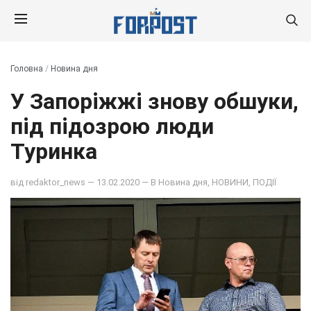
Головна
/
Новина дня
У Запоріжжі знову обшуки,
під підозрою люди
Туринка
від
redaktor_news
— 13.02.2020 — В
Новина дня
,
НОВИНИ
,
ПОДІЇ