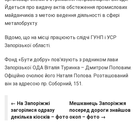
Йдеться про видачу актів обстеження промислових
майданчиків з метою ведення діяльності в сфері
металобрухту.
Відомо, що на місці працюють слідчі ГУНП і УСР
Запорізької області.
Фонд «Бути добру» пов’язують з радником лави
Запорізької ОДА Віталія Туринка – Дмитром Поповим.
Офіційно очолює його Наталя Попова. Розташований
він за адресою пр. Соборний, 151.
← На Запоріжжі
Мешканець Запоріжжя
загорілися одразу
посеред дороги знайшов
декілька кіосків – фото
окоп – фото →