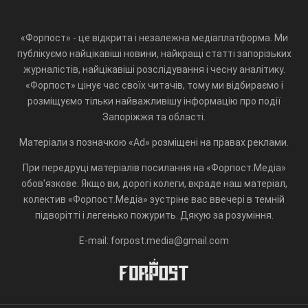
«Форпост» - це відкрита і незалежна медіаплатформа. Ми
публікуємо найцікавіші новини, найкращі статті запорізьких
журналістів, найцікавіші розслідування і чесну аналітику.
«Форпост» цінує час своїх читачів, тому ми відбираємо і
розміщуємо тільки найважливішу інформацію про події
Запоріжжя та області.
Матеріали з позначкою «Ad» розміщені на правах реклами.
При передруці матеріалів посилання на «Форпост.Медіа»
обов'язкове. Якщо ви, дорогі колеги, вкраде наш матеріал,
колектив «Форпост.Медіа» зустріне вас ввечері в темній
підворітті і легенько пожурить. Дякую за розуміння.
E-mail: forpost.media@gmail.com