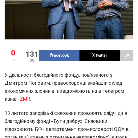
0
131
↗
Facebook
Twitter
У діяльності благодійного фонду, пов’язаного з
Дмитром Поповим, правоохоронці знайшли склад
економічних злочинів, повідомляють на в телеграм
каналі
ZMR
.
13 лютого запорізькі силовики проводять слідчі дії в
благодійному фонді «Бути добру». Силовики
підозрюють БФ і департамент промисловості ОДА в
організації схеми з отримання неправомірної вигоди.