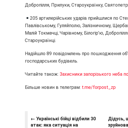
Добропілля, Прилуки, Староукраїнку, Святопетр
205 артилерійських ударів прийшлися по Сте
Павлівському, Гуляйполю, Залізничному, Щербак
Малій Токмачці, Чарівному, Білогір’ю, Добропіл
Староукраїнці.
Надійшло 89 повідомлень про пошкодження об’є
господарських будівель.
Читайте також:
Захисники запорізького неба п
Більше новин в телеграм:
t.me/forpost_zp
← Українські бійці відбили 30
Дідусь, 
атак: яка ситуація на
зруйнова