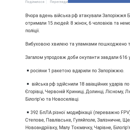
Поділилося
Перегляди
Вчора вдень війська рф атакували Запоріжжя Б
отримали 15 людей: 8 жінок, 6 чоловіків та не
поліції.
Вибуховою хвилею та уламками пошкоджено тра
Загалом упродовж доби окупанти завдали 616 уд
росіяни 1 ракетою вдарили по Запоріжжю.
війська рф здійснили 18 авіаційних ударів п
Єгорівці, Червоній Криниці, Долинці, Лісному, 
Білогір’ю та Новоселівці.
392 БпЛА різної модифікації (переважно FPV
Степове, Павлівське, Гуляйполе, Залізничне, Щ
Новоандріївку, Малу Токмачку, Чарівне, Білогір’я