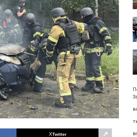
П
З
в
т
↗
ві
Twitter