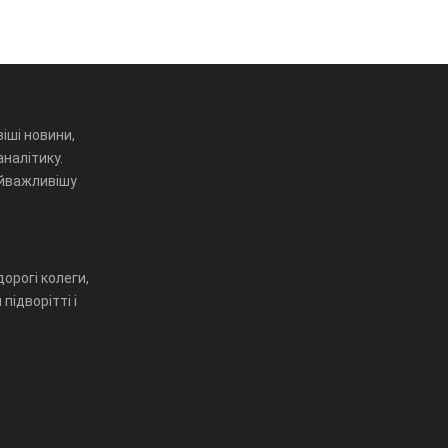
іші новини,
аналітику.
айважливішу
орогі колеги,
підворітті і