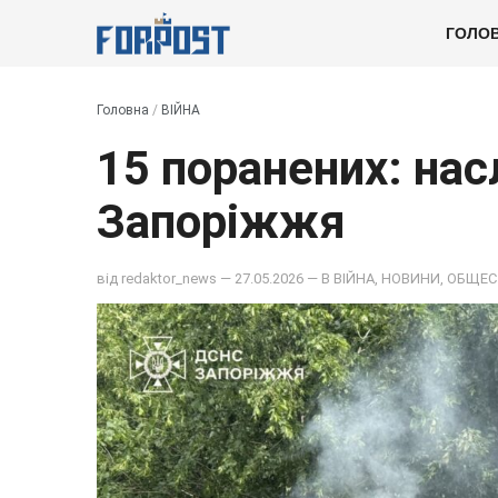
ГОЛО
Головна
/
ВІЙНА
15 поранених: нас
Запоріжжя
від
redaktor_news
— 27.05.2026 — В
ВІЙНА
,
НОВИНИ
,
ОБЩЕС