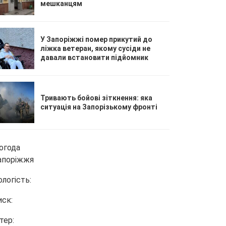
мешканцям
У Запоріжжі помер прикутий до
ліжка ветеран, якому сусіди не
давали встановити підйомник
Тривають бойові зіткнення: яка
ситуація на Запорізькому фронті
огода
апоріжжя
ологість:
иск:
тер: