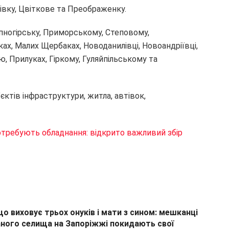
івку, Цвіткове та Преображенку.
пногірську, Приморському, Степовому,
ах, Малих Щербаках, Новоданилівці, Новоандріївці,
лю, Прилуках, Гіркому, Гуляйпільському та
ктів інфраструктури, житла, автівок,
отребують обладнання: відкрито важливий збір
що виховує трьох онуків і мати з сином: мешканці
ного селища на Запоріжжі покидають свої