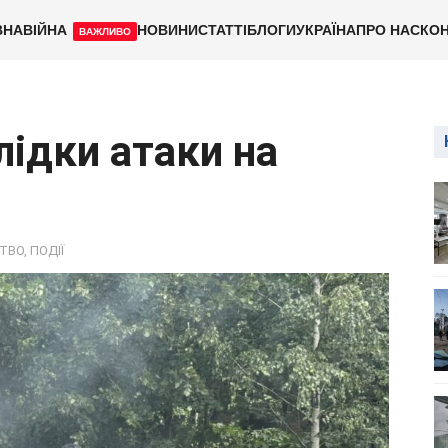
ВНА
ВІЙНА
НОВИНИ
СТАТТІ
БЛОГИ
УКРАЇНА
ПРО НАС
КОН
ВАЖЛИВО
лідки атаки на
ТВО
,
ПОДІЇ