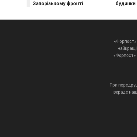
Запорізькому фронті
будинки
«Форпост» 
найкращі 
«Форпост» ц
При передруц
вкраде наш 