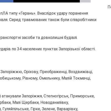
П
пЛА типу «Герань». Внаслідок удару поранення
мовля. Серед травмованих також були співробітники
нспортні засоби та довколишні будівлі.
арів по 34 населених пунктах Запорізької області.
о Запоріжжю, Оріхову, Преображенці, Воздвижівці,
Любицькому, Рівному, Омельнику, Малій Токмачці,
) атакували Запоріжжя, Степногірськ, Приморське,
ербаки, Малі Щербаки, Новоданилівку,
, Гуляйпільське, Гірке, Зелене, Варварівку,