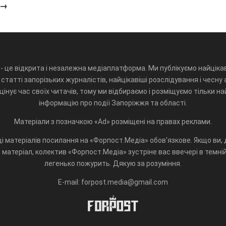
 →
- це відкрита і незалежна медіаплатформа. Ми публікуємо найцікав
статті запорізьких журналістів, найцікавіші розслідування і чесну 
інує час своїх читачів, тому ми відбираємо і розміщуємо тільки н
інформацію про події Запоріжжя та області.
Матеріали з позначкою «Ad» розміщені на правах реклами.
і матеріалів посилання на «Форпост.Медіа» обов'язкове. Якщо ви, д
матеріал, колектив «Форпост.Медіа» зустріне вас ввечері в темній 
легенько пожурить. Дякую за розуміння.
E-mail: forpost.media@gmail.com