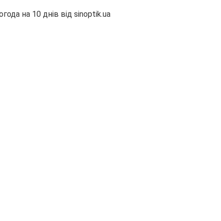
огода на 10 днів від
sinoptik.ua