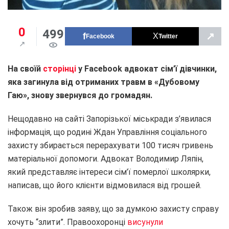
0
499
↗
Facebook
Twitter
На своїй
сторінці
у Facebook адвокат сім’ї дівчинки,
яка загинула від отриманих травм в «Дубовому
Гаю», знову звернувся до громадян.
Нещодавно на сайті Запорізької міськради з’явилася
інформація, що родині Ждан Управління соціального
захисту збирається перерахувати 100 тисяч гривень
матеріальної допомоги. Адвокат Володимир Ляпін,
який представляє інтереси сім’ї померлої школярки,
написав, що його клієнти відмовилася від грошей.
Також він зробив заяву, що за думкою захисту справу
хочуть “злити”. Правоохоронці
висунули