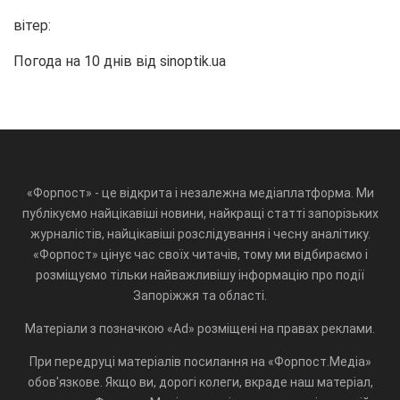
вітер:
Погода на 10 днів від
sinoptik.ua
«Форпост» - це відкрита і незалежна медіаплатформа. Ми
публікуємо найцікавіші новини, найкращі статті запорізьких
журналістів, найцікавіші розслідування і чесну аналітику.
«Форпост» цінує час своїх читачів, тому ми відбираємо і
розміщуємо тільки найважливішу інформацію про події
Запоріжжя та області.
Матеріали з позначкою «Ad» розміщені на правах реклами.
При передруці матеріалів посилання на «Форпост.Медіа»
обов'язкове. Якщо ви, дорогі колеги, вкраде наш матеріал,