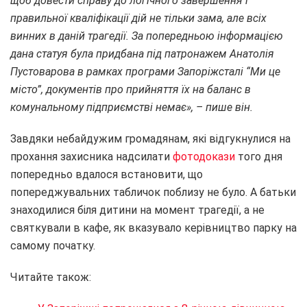
щоб довести справу до логічного завершення і
правильної кваліфікації дій не тільки зама, але всіх
винних в даній трагедії. За попередньою інформацією
дана статуя була придбана під патронажем Анатолія
Пустоварова в рамках програми Запоріжсталі “Ми це
місто”, документів про прийняття їх на баланс в
комунальному підприємстві немає», – пише він.
Завдяки небайдужим громадянам, які відгукнулися на
прохання захисника надсилати
фотодокази
того дня
попередньо вдалося встановити, що
попереджувальних табличок поблизу не було. А батьки
знаходилися біля дитини на момент трагедії, а не
святкували в кафе, як вказувало керівництво парку на
самому початку.
Читайте також: