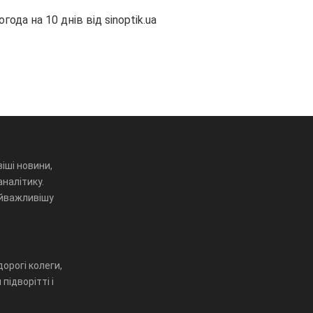
огода на 10 днів від
sinoptik.ua
іші новини,
аналітику.
айважливішу
орогі колеги,
підворітті і