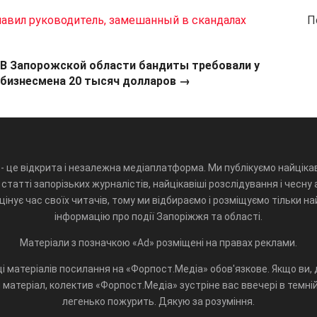
авил руководитель, замешанный в скандалах
П
В Запорожской области бандиты требовали у
бизнесмена 20 тысяч долларов
→
- це відкрита і незалежна медіаплатформа. Ми публікуємо найцікав
статті запорізьких журналістів, найцікавіші розслідування і чесну 
інує час своїх читачів, тому ми відбираємо і розміщуємо тільки н
інформацію про події Запоріжжя та області.
Матеріали з позначкою «Ad» розміщені на правах реклами.
і матеріалів посилання на «Форпост.Медіа» обов'язкове. Якщо ви, д
матеріал, колектив «Форпост.Медіа» зустріне вас ввечері в темній 
легенько пожурить. Дякую за розуміння.