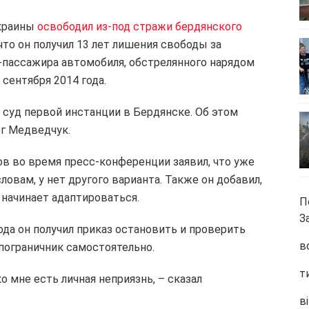
Украины
освободил из-под стражи бердянского
то он получил 13 лет лишения свободы за
ассажира автомобиля, обстрелянного нарядом
сентября 2014 года.
 суд первой инстанции в Бердянске. Об этом
г Медведчук.
в во время пресс-конференции заявил, что уже
словам, у нет другого варианта. Также он добавил,
 начинает адаптироваться.
П
З
года он получил приказ остановить и проверить
в
пограничник самостоятельно.
т
о мне есть личная неприязнь, – сказал
ві