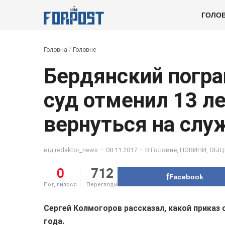
ГОЛО
Головна
/
Головне
Бердянский погра
суд отменил 13 л
вернуться на слу
від
redaktor_news
— 08.11.2017 — В
Головне
,
НОВИНИ
,
ОБЩ
0
712
Facebook
Поділилося
Перегляди
Сергей Колмогоров рассказал, какой приказ 
года.