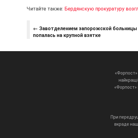
Читайте также:
Бердянскую прокуратуру возгл
← Завотделением запорожской больницы
попалась на крупной взятке
«Форпост» 
найкращі 
«Форпост» ц
При передруц
вкраде наш 