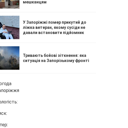
мешканцям
У Запоріжжі помер прикутий до
ліжка ветеран, якому сусіди не
давали встановити підйомник
Тривають бойові зіткнення: яка
ситуація на Запорізькому фронті
огода
апоріжжя
ологість:
иск:
тер: