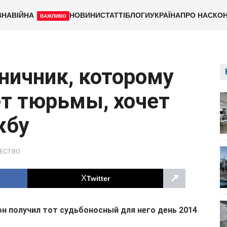
ВНА
ВІЙНА
НОВИНИ
СТАТТІ
БЛОГИ
УКРАЇНА
ПРО НАС
КОН
ВАЖЛИВО
ничник, которому
ет тюрьмы, хочет
жбу
ЕСТВО
↗
Twitter
он получил тот судьбоносный для него день 2014