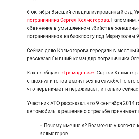
6 октября Высший специализированный суд 
пограничника Сергея Колмогорова
.
Напомним, ч
обвинение в умышленном убийстве женщины-п
пограничников на блокпосту под Мариуполем 9 
Сейчас дело Колмогорова передали в местный
рассказал бывший командир пограничника Оле
Как сообщает
«Громадське»,
Сергей Колмогоро
отдохнул и готов вернуться на службу. По его 
что нервничает и переживает, и только сейчас
Участник АТО рассказал, что 9 сентября 2014 
автомобиль, а решение о стрельбе принимает 
– Почему именно я? Возможно у кого-то к
Колмогоров.