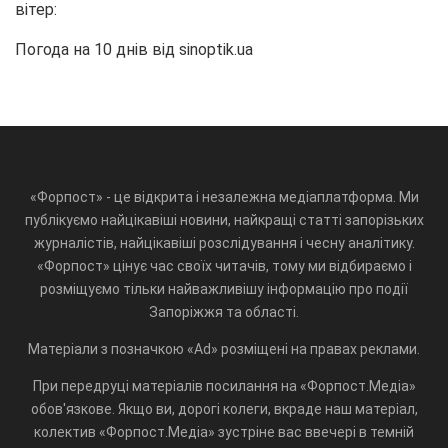
вітер:
Погода на 10 днів від
sinoptik.ua
«Форпост» - це відкрита і незалежна медіаплатформа. Ми
публікуємо найцікавіші новини, найкращі статті запорізьких
журналістів, найцікавіші розслідування і чесну аналітику.
«Форпост» цінує час своїх читачів, тому ми відбираємо і
розміщуємо тільки найважливішу інформацію про події
Запоріжжя та області.
Матеріали з позначкою «Ad» розміщені на правах реклами.
При передруці матеріалів посилання на «Форпост.Медіа»
обов'язкове. Якщо ви, дорогі колеги, вкраде наш матеріал,
колектив «Форпост.Медіа» зустріне вас ввечері в темній