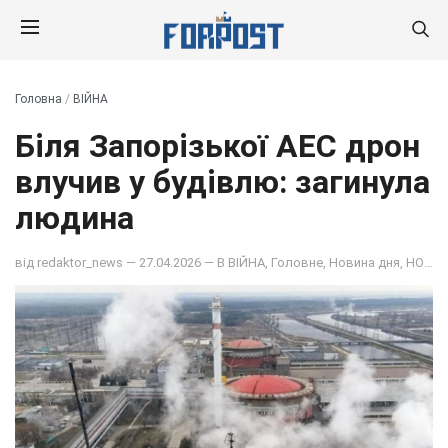
Головна
/
ВІЙНА
Біля Запорізької АЕС дрон
влучив у будівлю: загинула
людина
від
redaktor_news
— 27.04.2026 — В
ВІЙНА
,
Головне
,
Новина дня
,
НОВИНИ