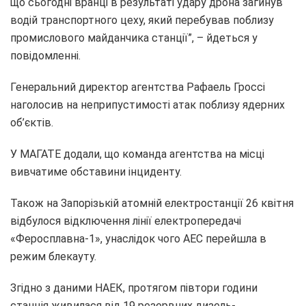
що сьогодні вранці в результаті удару дрона загинув
водій транспортного цеху, який перебував поблизу
промислового майданчика станції”, – йдеться у
повідомленні.
Генеральний директор агентства Рафаель Гроссі
наголосив на неприпустимості атак поблизу ядерних
об’єктів.
У МАГАТЕ додали, що команда агентства на місці
вивчатиме обставини інциденту.
Також на Запорізькій атомній електростанції 26 квітня
відбулося відключення лінії електропередачі
«Феросплавна‑1», унаслідок чого АЕС перейшла в
режим блекауту.
Згідно з даними НАЕК, протягом півтори години
станція живилася від 19 резервних дизель-