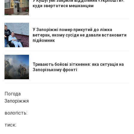
У Кушугумі закрили відділення «Укрпошти»:
куди звертатися мешканцям
У Запоріжжі помер прикутий до ліжка
ветеран, якому сусіди не давали встановити
підйомник
Тривають бойові зіткнення: яка ситуація на
Запорізькому фронті
Погода
Запоріжжя
вологість:
тиск: