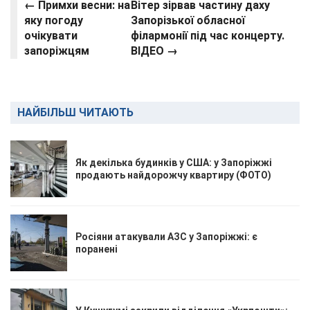
← Примхи весни: на
Вітер зірвав частину даху
яку погоду
Запорізької обласної
очікувати
філармонії під час концерту.
запоріжцям
ВІДЕО →
НАЙБІЛЬШ ЧИТАЮТЬ
Як декілька будинків у США: у Запоріжжі
продають найдорожчу квартиру (ФОТО)
Росіяни атакували АЗС у Запоріжжі: є
поранені