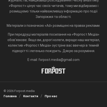
журналістів, найцікавіші розслідування і чесну аналітику.
«Форпост» цінує час своїх читачів, тому ми відбираємо і
розміщуємо тільки найважливішу інформацію про події
Запоріжжя та області.
Матеріали з позначкою «Ad» розміщені на правах реклами.
При передруці матеріалів посилання на «Форпост.Медіа»
обов'язкове. Якщо ви, дорогі колеги, вкраде наш матеріал,
колектив «Форпост.Медіа» зустріне вас ввечері в темній
підворітті і легенько пожурить. Дякую за розуміння.
E-mail: forpost.media@gmail.com
© 2026 Forpost.media
Головна
Контакти
Про нас