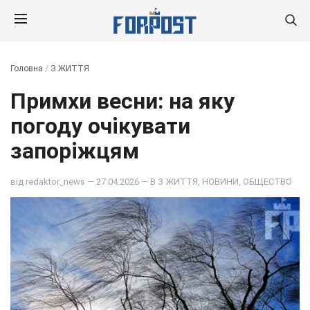
Головна
/
З ЖИТТЯ
Примхи весни: на яку
погоду очікувати
запоріжцям
від
redaktor_news
— 27.04.2026 — В
З ЖИТТЯ
,
НОВИНИ
,
ОБЩЕСТВО