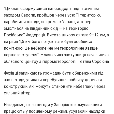
“Циклон сформувався напередодні над північним
заходом Європи, пройшов через усю її територію,
наробивши шкоди, зокрема в Україні, а тепер
змістився на південний схід — на територію
Російської Федерації. Висота вихору сягала 9–12 км, а
на рівні 1,5 км його потужність була особливо
помітною. Це небезпечне метеорологічне явище
першого ступеня”, – зазначила заступниця начальника
обласного центру з гідрометеорології Тетяна Сорокіна.
Фахівці закликають громадян бути обережними під
час негоди, уникати перебування поблизу дерев та
конструкцій, які можуть становити небезпеку через
сильний вітер.
Нагадаємо, після негоди у Запоріжжі комунальники
працюють у посиленому режимі, усуваючи наслідки