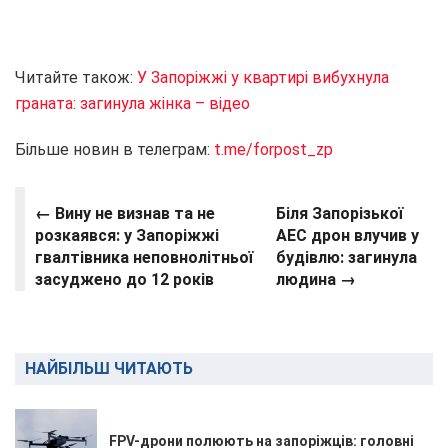
Читайте також:
У Запоріжжі у квартирі вибухнула
граната: загинула жінка – відео
Більше новин в телеграм:
t.me/forpost_zp
← Вину не визнав та не
Біля Запорізької
розкаявся: у Запоріжжі
АЕС дрон влучив у
гвалтівника неповнолітньої
будівлю: загинула
засуджено до 12 років
людина →
НАЙБІЛЬШ ЧИТАЮТЬ
FPV-дрони полюють на запоріжців: головні