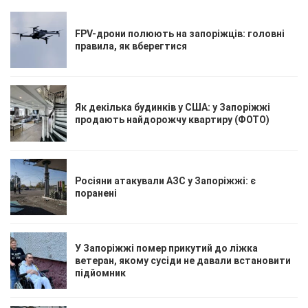
FPV-дрони полюють на запоріжців: головні
правила, як вберегтися
Як декілька будинків у США: у Запоріжжі
продають найдорожчу квартиру (ФОТО)
Росіяни атакували АЗС у Запоріжжі: є
поранені
У Запоріжжі помер прикутий до ліжка
ветеран, якому сусіди не давали встановити
підйомник