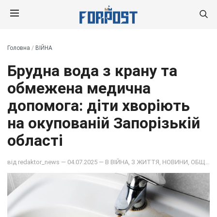
Головна
/
ВІЙНА
Брудна вода з крану та
обмежена медична
допомога: діти хворіють
на окупованій Запорізькій
області
від
redaktor_news
— 04.07.2025 — В
ВІЙНА
,
З ЖИТТЯ
,
НОВИНИ
,
ОБЩЕСТВО