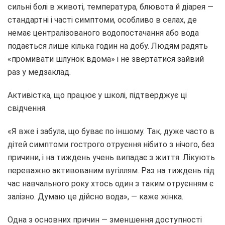
сильні болі в животі, температура, блювота й діарея —
стандартні і часті симптоми, особливо в селах, де
немає централізованого водопостачання або вода
подається лише кілька годин на добу. Людям радять
«промивати шлунок вдома» і не звертатися зайвий
раз у медзаклад.
Активістка, що працює у школі, підтверджує ці
свідчення.
«Я вже і забула, що буває по іншому. Так, дуже часто в
дітей симптоми гострого отруєння нібито з нічого, без
причини, і на тиждень учень випадає з життя. Лікують
переважно активованим вугіллям. Раз на тиждень під
час навчального року хтось один з таким отруєнням є
залізно. Думаю це дійсно вода», — каже жінка.
Одна з основних причин — зменшення доступності