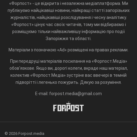
«Форпост» - це відкрита і незалежна медіаплатформа. Ми
публікуємо найцікавіші новини, найкращі статті запорізьких
журналістів, найцікавіші розслідування і чесну аналітику.
«Форпост» цінує час своїх читачів, тому ми відбираємо і
розміщуємо тільки найважливішу інформацію про події
Запоріжжя та області.
Матеріали з позначкою «Ad» розміщені на правах реклами.
При передруці матеріалів посилання на «Форпост.Медіа»
обов'язкове. Якщо ви, дорогі колеги, вкраде наш матеріал,
колектив «Форпост.Медіа» зустріне вас ввечері в темній
підворітті і легенько пожурить. Дякую за розуміння.
E-mail: forpost.media@gmail.com
© 2026 Forpost.media