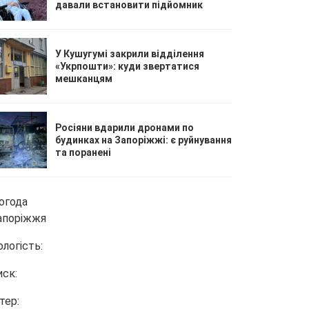
давали встановити підйомник
У Кушугумі закрили відділення
«Укрпошти»: куди звертатися
мешканцям
Росіяни вдарили дронами по
будинках на Запоріжжі: є руйнування
та поранені
огода
апоріжжя
ологість:
иск:
тер: