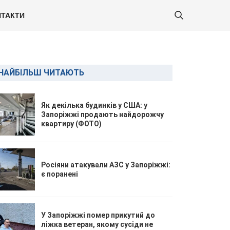
ТАКТИ
НАЙБІЛЬШ ЧИТАЮТЬ
Як декілька будинків у США: у
Запоріжжі продають найдорожчу
квартиру (ФОТО)
Росіяни атакували АЗС у Запоріжжі:
є поранені
У Запоріжжі помер прикутий до
ліжка ветеран, якому сусіди не