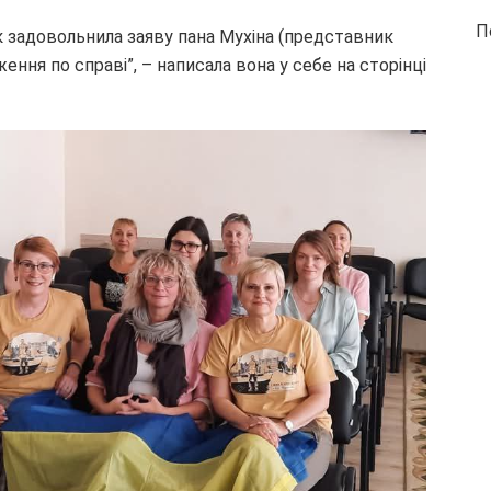
П
к задовольнила заяву пана Мухіна (представник
ння по справі”, – написала вона у себе на сторінці