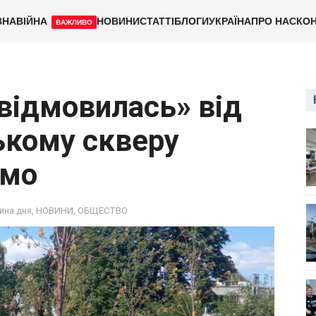
ВНА
ВІЙНА
НОВИНИ
СТАТТІ
БЛОГИ
УКРАЇНА
ПРО НАС
КОН
ВАЖЛИВО
відмовилась» від
ькому скверу
омо
ина дня
,
НОВИНИ
,
ОБЩЕСТВО