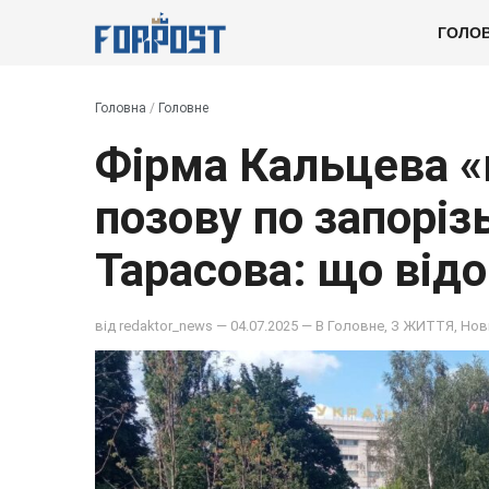
ГОЛО
Головна
/
Головне
Фірма Кальцева «
позову по запоріз
Тарасова: що від
від
redaktor_news
— 04.07.2025 — В
Головне
,
З ЖИТТЯ
,
Нов