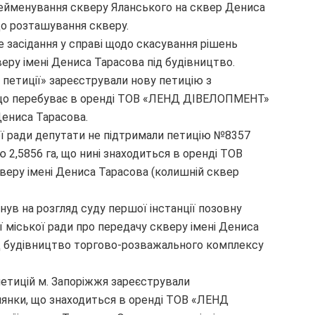
рейменування скверу Яланського на сквер Дениса
до розташування скверу.
е засідання у справі щодо скасування рішень
веру імені Дениса Тарасова під будівництво.
і петиції» зареєстрували нову петицію з
, що перебуває в оренді ТОВ «ЛЕНД ДІВЕЛОПМЕНТ»
 Дениса Тарасова.
кої ради депутати не підтримали петицію №8357
2,5856 га, що нині знаходиться в оренді ТОВ
еру імені Дениса Тарасова (колишній сквер
нув на розгляд суду першої інстанції позовну
 міської ради про передачу скверу імені Дениса
ід будівництво торгово-розважального комплексу
петицій м. Запоріжжя зареєстрували
лянки, що знаходиться в оренді ТОВ «ЛЕНД