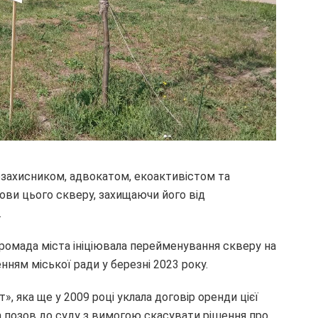
захисником, адвокатом, екоактивістом та
ови цього скверу, захищаючи його від
.
, громада міста ініціювала перейменування скверу на
нням міської ради у березні 2023 року.
 яка ще у 2009 році уклала договір оренди цієї
а позов до суду з вимогою скасувати рішення про