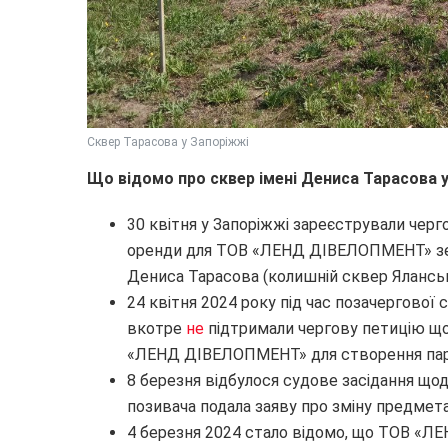
Сквер Тарасова у Запоріжжі
Що відомо про сквер імені Дениса Тарасова у
30 квітня у Запоріжжі зареєстрували чер
оренди для ТОВ «ЛЕНД ДІВЕЛОПМЕНТ» земе
Дениса Тарасова (колишній сквер Яланськ
24 квітня 2024 року під час позачергової 
вкотре
не
підтримали чергову петицію що
«ЛЕНД ДІВЕЛОПМЕНТ» для створення пар
8 березня відбулося судове засідання щод
позивача подала заяву про зміну предмета
4 березня 2024 стало відомо, що ТОВ «