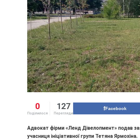
0
127
Facebook
Поділилося
Перегляди
Адвокат фірми «Ленд Дівелопмент» подав зая
учасниця ініціативної групи Тетяна Ярмохіна.