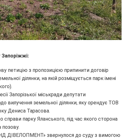
 Запоріжжі:
гову петицію з пропозицією припинити договір
льної ділянки, на якій розміщується парк імені
ого).
сесії Запорізької міськради депутати
до вилучення земельної ділянки, яку орендує ТОВ
ку Дениса Тарасова.
о справи парку Яланського, під час якого сторона
 позову.
ЛЕНД ДІВЕЛОПМЕНТ» звернулося до суду з вимогою