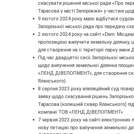
скасувати рішення міської ради «Про пе
Тарасова у місті Запоріжжя» у частині що
9 лютого 2024 року мало відбутися судов
Запорізької міської ради про передачу ск
2 лютого 2024 року на сайті «Dem. Місцев
пропозицією вилучити земельну ділянку
для створення на її території парку імені
Під час двадцятої сесії Запорізької місь
щодо вилучення земельної ділянки площею 
«ЛЕНД ДІВЕЛОПМЕНТ», для створення скв
Яланського).
8 серпня 2023 року апеляційний суд повер
заяву щодо скасування рішень Запорізької
Тарасова (колишній сквер Яланського) п
компанії ТОВ «ЛЕНД ДІВЕЛОПМЕНТ».
7 червня 2023 року на сайті електронних 
нову петицію про вилучення земельної ді