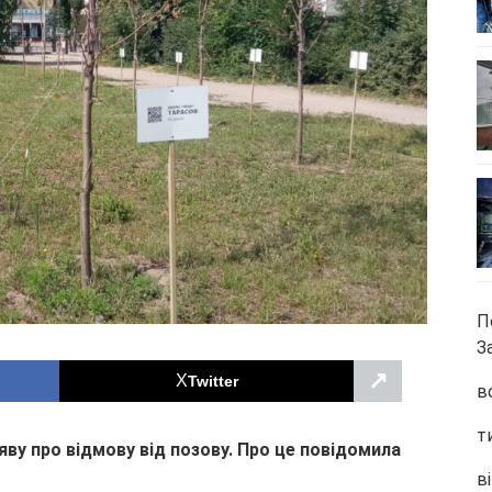
П
З
↗
Twitter
в
т
ву про відмову від позову. Про це повідомила
ві