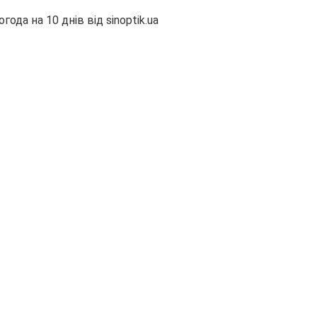
огода на 10 днів від
sinoptik.ua