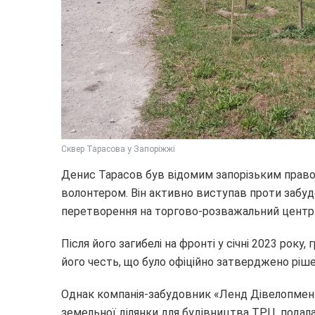
Сквер Тарасова у Запоріжжі
Денис Тарасов був відомим запорізьким право
волонтером. Він активно виступав проти забуд
перетворення на торгово-розважальний центр
Після його загибелі на фронті у січні 2023 року
його честь, що було офіційно затверджено ріше
Однак компанія-забудовник «Ленд Дівелопмент»,
земельної ділянки для будівництва ТРЦ, подал