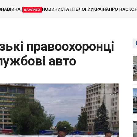
ВНА
ВІЙНА
НОВИНИ
СТАТТІ
БЛОГИ
УКРАЇНА
ПРО НАС
КОН
ВАЖЛИВО
ізькі правоохоронці
лужбові авто