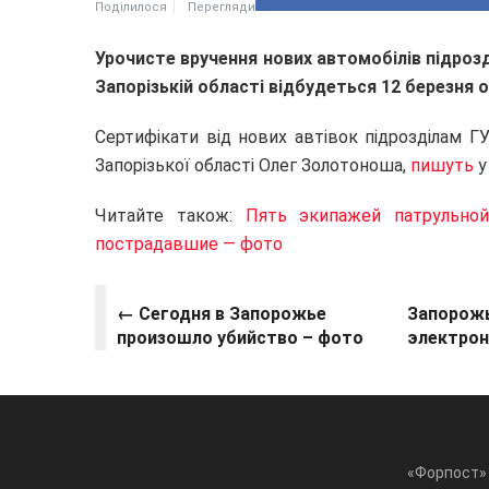
Поділилося
Перегляди
Урочисте вручення нових автомобілів підрозд
Запорізькій області відбудеться 12 березня 
Сертифікати від нових автівок підрозділам ГУ
Запорізької області Олег Золотоноша,
пишуть
у
Читайте також:
Пять экипажей патрульной
пострадавшие — фото
← Сегодня в Запорожье
Запорожь
произошло убийство – фото
электрон
«Форпост» 