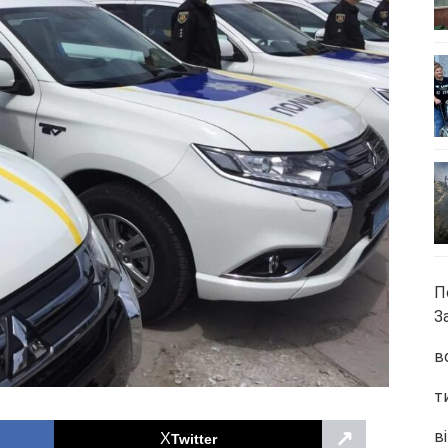
П
З
в
т
↗
ві
Twitter