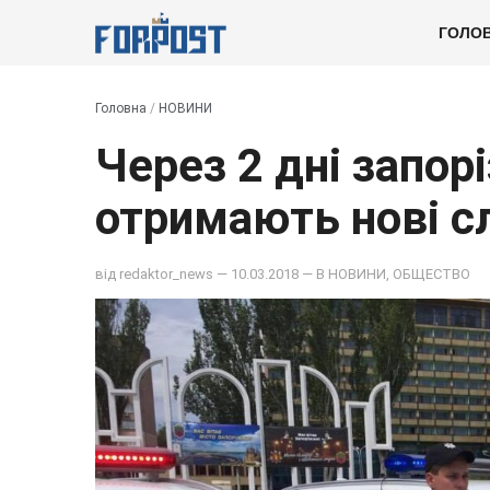
ГОЛО
Головна
/
НОВИНИ
Через 2 дні запор
отримають нові с
від
redaktor_news
— 10.03.2018 — В
НОВИНИ
,
ОБЩЕСТВО