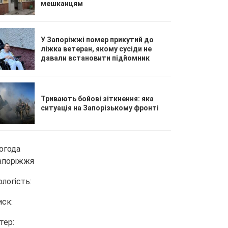
мешканцям
У Запоріжжі помер прикутий до
ліжка ветеран, якому сусіди не
давали встановити підйомник
Тривають бойові зіткнення: яка
ситуація на Запорізькому фронті
огода
апоріжжя
ологість:
иск:
тер: