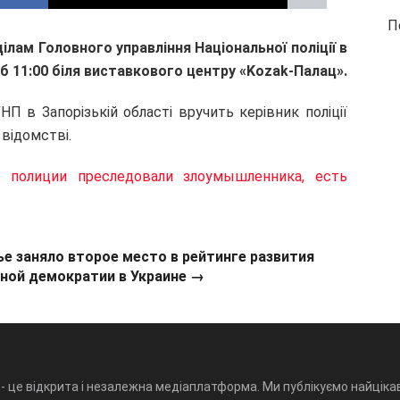
П
ілам Головного управління Національної поліції в
об 11:00 біля виставкового центру «Kozak-Палац».
НП в Запорізькій області вручить керівник поліції
 відомстві.
 полиции преследовали злоумышленника, есть
е заняло второе место в рейтинге развития
ной демократии в Украине →
- це відкрита і незалежна медіаплатформа. Ми публікуємо найцікав