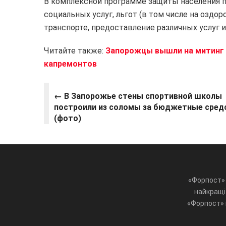
В комплексной программе защиты населения 
социальных услуг, льгот (в том числе на оздо
транспорте, предоставление различных услуг и
Читайте также:
Запорожцы вышли на митинг 
капремонтов
← В Запорожье стены спортивной школы
построили из соломы за бюджетные сред
(фото)
«Форпост» 
найкращі 
«Форпост» ц