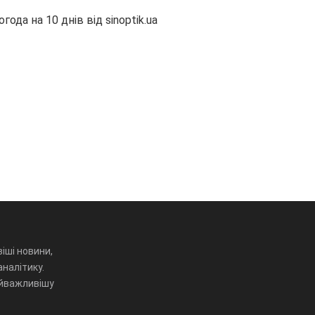
огода на 10 днів від
sinoptik.ua
іші новини,
аналітику.
айважливішу