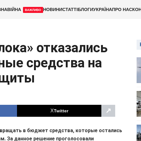
ВНА
ВІЙНА
НОВИНИ
СТАТТІ
БЛОГИ
УКРАЇНА
ПРО НАС
КОН
ВАЖЛИВО
лока» отказались
ные средства на
ащиты
↗
Twitter
звращать в бюджет средства, которые остались
м. За данное решение проголосовали