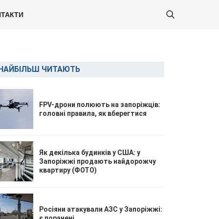
ТАКТИ
НАЙБІЛЬШ ЧИТАЮТЬ
FPV-дрони полюють на запоріжців:
головні правила, як вберегтися
Як декілька будинків у США: у
Запоріжжі продають найдорожчу
квартиру (ФОТО)
Росіяни атакували АЗС у Запоріжжі:
є поранені