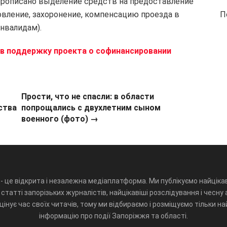
прописано выделение средств на предоставление
ровление, захоронение, компенсацию проезда в
П
нвалидам).
в поддержку проекта о софинансировании
Прости, что не спасли: в области
ства
попрощались с двухлетним сыном
военного (фото) →
- це відкрита і незалежна медіаплатформа. Ми публікуємо найцікав
статті запорізьких журналістів, найцікавіші розслідування і чесну 
інує час своїх читачів, тому ми відбираємо і розміщуємо тільки н
інформацію про події Запоріжжя та області.