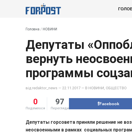
ГОЛО
Головна
/
НОВИНИ
Депутаты «Оппоб
вернуть неосвоен
программы соцз
від
redaktor_news
— 22.11.2017 — В
НОВИНИ
,
ОБЩЕСТВО
0
97
Facebook
Поділилося
Перегляди
Депутаты горсовета приняли решение не во
неосвоенными в рамках социальных програм