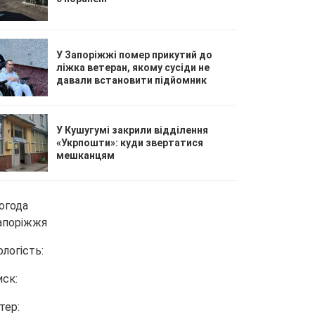
У Запоріжжі помер прикутий до
ліжка ветеран, якому сусіди не
давали встановити підйомник
У Кушугумі закрили відділення
«Укрпошти»: куди звертатися
мешканцям
огода
апоріжжя
ологість:
иск:
тер: