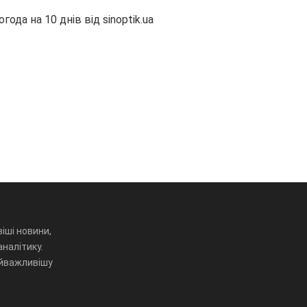
огода на 10 днів від
sinoptik.ua
іші новини,
аналітику.
айважливішу