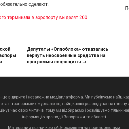
 обязательно сделают.
П
го терминала в аэропорту выделят 200
йской
Депутаты «Оппоблока» отказались
иаспоры
вернуть неосвоенные средства на
в
программы соцзащиты
→
- це відкрита і незалежна медіаплатформа. Ми публікуємо найцікав
статті запорізьких журналістів, найцікавіші розслідування і чесну 
інує час своїх читачів, тому ми відбираємо і розміщуємо тільки н
інформацію про події Запоріжжя та області.
Матеріали з позначкою «Ad» розміщені на правах реклами.