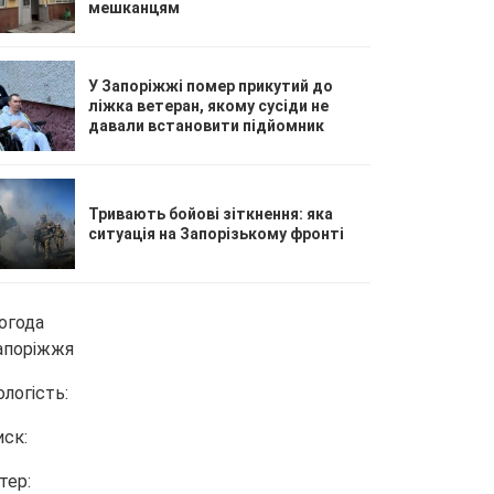
мешканцям
У Запоріжжі помер прикутий до
ліжка ветеран, якому сусіди не
давали встановити підйомник
Тривають бойові зіткнення: яка
ситуація на Запорізькому фронті
огода
апоріжжя
ологість:
иск:
тер: