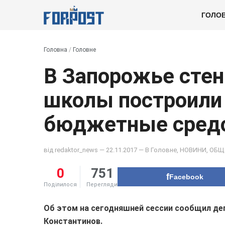
ГОЛО
Головна
/
Головне
В Запорожье сте
школы построили 
бюджетные средс
від
redaktor_news
— 22.11.2017 — В
Головне
,
НОВИНИ
,
ОБЩ
0
751
Facebook
Поділилося
Перегляди
Об этом на сегодняшней сессии сообщил де
Константинов.