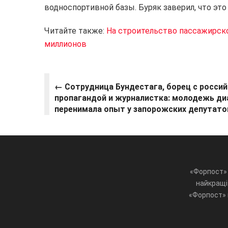
водноспортивной базы. Буряк заверил, что это
Читайте также:
На строительство пассажирско
миллионов
← Сотрудница Бундестага, борец с росси
пропагандой и журналистка: молодежь д
перенимала опыт у запорожских депутато
«Форпост» 
найкращі 
«Форпост» ц