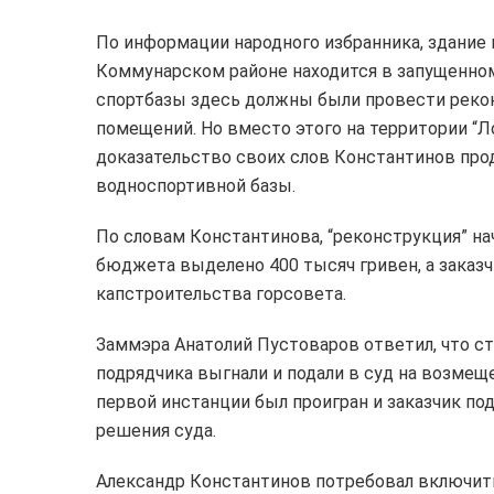
По информации народного избранника, здани
Коммунарском районе находится в запущенном
спортбазы здесь должны были провести реко
помещений. Но вместо этого на территории “Л
доказательство своих слов Константинов про
водноспортивной базы.
По словам Константинова, “реконструкция” нач
бюджета выделено 400 тысяч гривен, а заказ
капстроительства горсовета.
Заммэра Анатолий Пустоваров ответил, что с
подрядчика выгнали и подали в суд на возмещ
первой инстанции был проигран и заказчик п
решения суда.
Александр Константинов потребовал включить