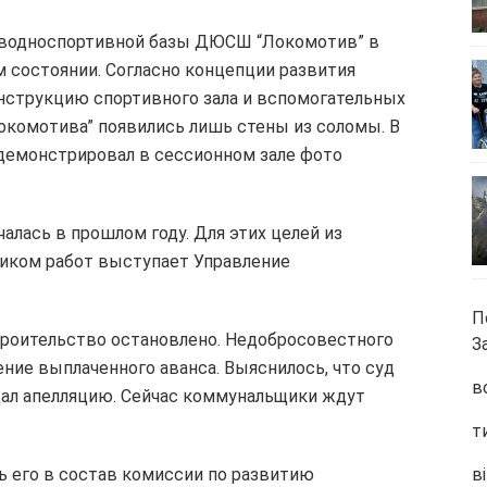
е водноспортивной базы ДЮСШ “Локомотив” в
 состоянии. Согласно концепции развития
нструкцию спортивного зала и вспомогательных
окомотива” появились лишь стены из соломы. В
демонстрировал в сессионном зале фото
алась в прошлом году. Для этих целей из
чиком работ выступает Управление
П
троительство остановлено. Недобросовестного
З
ение выплаченного аванса. Выяснилось, что суд
в
одал апелляцию. Сейчас коммунальщики ждут
т
 его в состав комиссии по развитию
ві