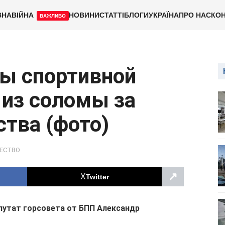
ВНА
ВІЙНА
НОВИНИ
СТАТТІ
БЛОГИ
УКРАЇНА
ПРО НАС
КОН
ВАЖЛИВО
ны спортивной
из соломы за
тва (фото)
ЕСТВО
↗
Twitter
путат горсовета от БПП Александр