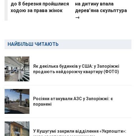
до 8 березня пройшлися
на дитину впала
ходою за права жінок
дерев’яна скульптура
→
НАЙБІЛЬШ ЧИТАЮТЬ
Як декілька будинків у США: у Запоріжжі
продають найдорожчу квартиру (ФОТО)
Росіяни атакували АЗС у Запоріжжі: є
поранені
У Кушугумі закрили відділення «Укрпошти»: