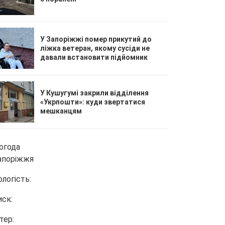
У Запоріжжі помер прикутий до
ліжка ветеран, якому сусіди не
давали встановити підйомник
У Кушугумі закрили відділення
«Укрпошти»: куди звертатися
мешканцям
огода
апоріжжя
ологість:
иск:
тер: