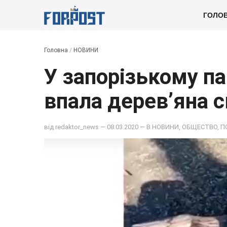
ГОЛО
Головна
/
НОВИНИ
У запорізькому па
впала дерев’яна 
від
redaktor_news
— 08.03.2020 — В
НОВИНИ
,
ОБЩЕСТВО
,
П