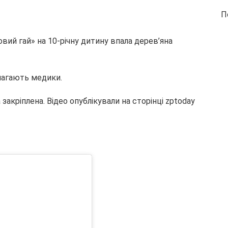
П
овий гай» на 10-річну дитину впала дерев’яна
омагають медики.
акріплена. Відео опублікували на сторінці zptodaу