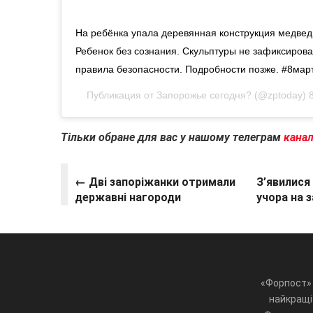
На ребёнка упала деревянная конструкция медвед
Ребенок без сознания. Скульптуры не зафиксиров
правила безопасности. Подробности позже. #8ма
Публикация от
Запорожье сегодня?
(@zptoday)
Тільки обране для вас у нашому телеграм
кана
← Дві запоріжанки отримали
З’явилися
державні нагороди
учора на 
«Форпост» 
найкращі 