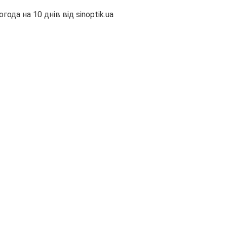
огода на 10 днів від
sinoptik.ua