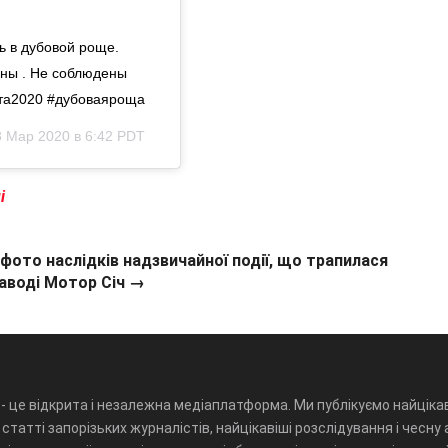
ь в дубовой роще.
аны . Не соблюдены
рта2020 #дубоваяроща
8 Мар 2020 в 6:42 PDT
лі
 фото наслідків надзвичайної події, що трапилася
заводі Мотор Січ →
- це відкрита і незалежна медіаплатформа. Ми публікуємо найцікав
статті запорізьких журналістів, найцікавіші розслідування і чесну 