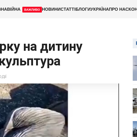
ВНА
ВІЙНА
НОВИНИ
СТАТТІ
БЛОГИ
УКРАЇНА
ПРО НАС
КОН
ВАЖЛИВО
рку на дитину
скульптура
ОДІЇ