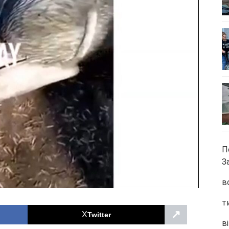
П
З
в
т
↗
Twitter
ві