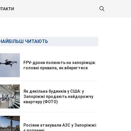
ТАКТИ
НАЙБІЛЬШ ЧИТАЮТЬ
FPV-дрони полюють на запоріжців:
головні правила, як вберегтися
Як декілька будинків у США: у
Запоріжжі продають найдорожчу
квартиру (ФОТО)
Росіяни атакували АЗС у Запоріжжі:
є поранені