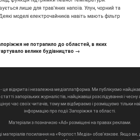
ється лише для трав’яних напоїв. Улун, чорний та
 Деякі моделі електрочайників навіть мають фільтр
поріжжя не потрапило до областей, в яких
тартувало велике будівництво →
- це відкрита і незалежна медіаплатформа. Ми публікуємо найцікав
статті запорізьких журналістів, найцікавіші розслідування і чесну 
інує час своїх читачів, тому ми відбираємо і розміщуємо тільки н
інформацію про події Запоріжжя та області.
Матеріали з позначкою «Ad» розміщені на правах реклами.
і матеріалів посилання на «Форпост.Медіа» обов'язкове. Якщо ви, д