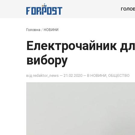
ГОЛО
Головна
/
НОВИНИ
Електрочайник дл
вибору
від
redaktor_news
— 21.02.2020 — В
НОВИНИ
,
ОБЩЕСТВО