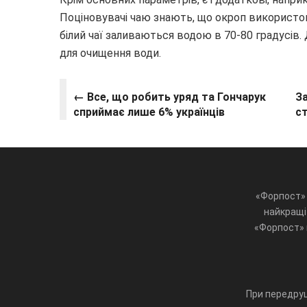
Поціновувачі чаю знають, що окроп використову
білий чаї заливаються водою в 70-80 градусів.
для очищення води.
← Все, що робить уряд та Гончарук
За
сприймає лише 6% українців
с
«Форпост» 
найкращі 
«Форпост» ц
При передруц