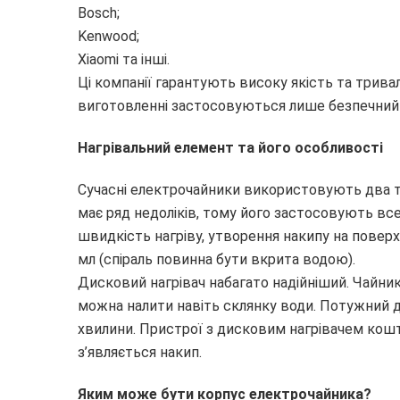
Bosch;
Kenwood;
Xiaomi та інші.
Ці компанії гарантують високу якість та трива
виготовленні застосовуються лише безпечний ха
Нагрівальний елемент та його особливості
Сучасні електрочайники використовують два ти
має ряд недоліків, тому його застосовують вс
швидкість нагріву, утворення накипу на поверх
мл (спіраль повинна бути вкрита водою).
Дисковий нагрівач набагато надійніший. Чайник
можна налити навіть склянку води. Потужний д
хвилини. Пристрої з дисковим нагрівачем кошт
з’являється накип.
Яким може бути корпус електрочайника?