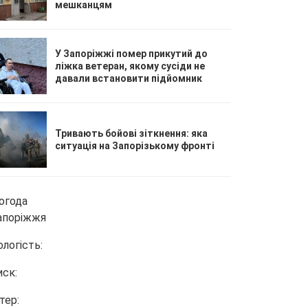
мешканцям
У Запоріжжі помер прикутий до
ліжка ветеран, якому сусіди не
давали встановити підйомник
Тривають бойові зіткнення: яка
ситуація на Запорізькому фронті
огода
апоріжжя
ологість:
иск:
тер: