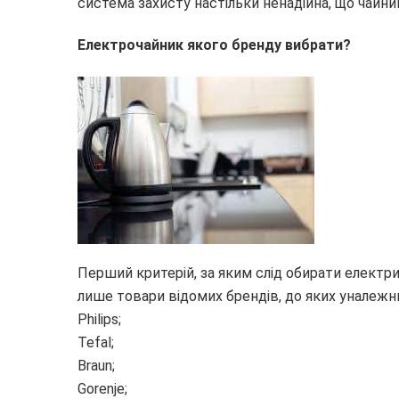
система захисту настільки ненадійна, що чайн
Електрочайник якого бренду вибрати?
Перший критерій, за яким слід обирати електр
лише товари відомих брендів, до яких уналеж
Philips;
Tefal;
Braun;
Gorenje;