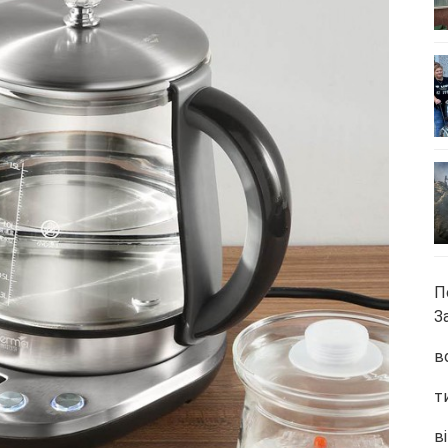
П
З
в
т
ві