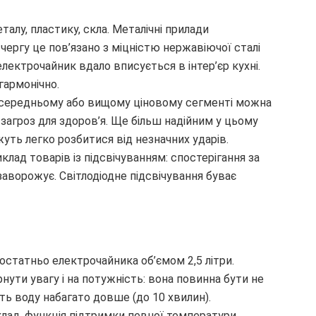
алу, пластику, скла. Металічні прилади
ргу це пов’язано з міцністю нержавіючої сталі
електрочайник вдало вписується в інтер’єр кухні.
гармонічно.
 середньому або вищому ціновому сегменті можна
 загроз для здоров’я. Ще більш надійним у цьому
жуть легко розбитися від незначних ударів.
лад товарів із підсвічуванням: спостерігання за
аворожує. Світлодіодне підсвічування буває
достатньо електрочайника об’ємом 2,5 літри.
рнути увагу і на потужність: вона повинна бути не
ть воду набагато довше (до 10 хвилин).
иклад, функція підтримки певної температури.