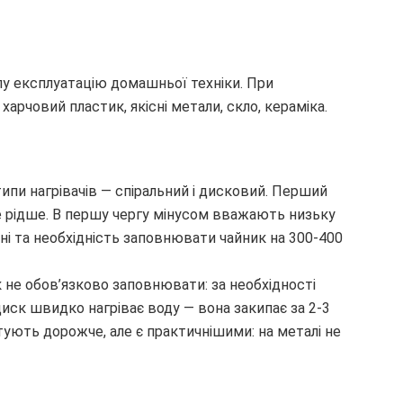
лу експлуатацію домашньої техніки. При
рчовий пластик, якісні метали, скло, кераміка.
пи нагрівачів — спіральний і дисковий. Перший
е рідше. В першу чергу мінусом вважають низьку
ні та необхідність заповнювати чайник на 300-400
 не обов’язково заповнювати: за необхідності
иск швидко нагріває воду — вона закипає за 2-3
ують дорожче, але є практичнішими: на металі не