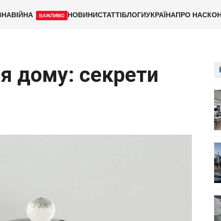
ВНА
ВІЙНА
НОВИНИ
СТАТТІ
БЛОГИ
УКРАЇНА
ПРО НАС
КОН
ВАЖЛИВО
я дому: секрети