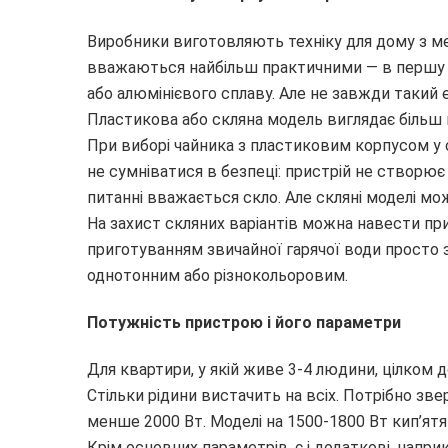
Виробники виготовляють техніку для дому з мет
вважаються найбільш практичними — в першу че
або алюмінієвого сплаву. Але не завжди такий 
Пластикова або скляна модель виглядає більш 
При виборі чайника з пластиковим корпусом у
не сумніватися в безпеці: пристрій не створює
питанні вважається скло. Але скляні моделі мо
На захист скляних варіантів можна навести прик
приготуванням звичайної гарячої води просто з
однотонним або різнокольоровим.
Потужність пристрою і його параметри
Для квартири, у якій живе 3-4 людини, цілком 
Стільки рідини вистачить на всіх. Потрібно зве
менше 2000 Вт. Моделі на 1500-1800 Вт кип’ятя
Крім основних параметрів, є і додаткові, напр