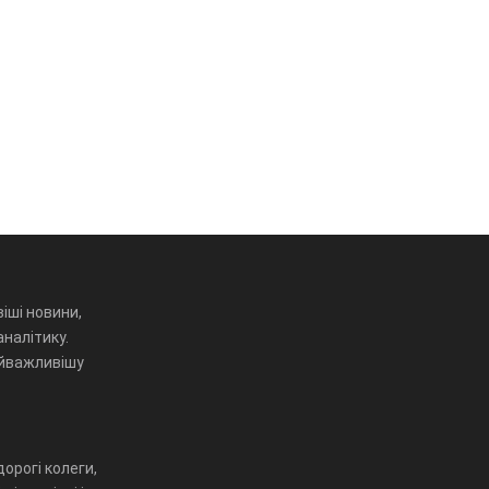
іші новини,
аналітику.
айважливішу
орогі колеги,