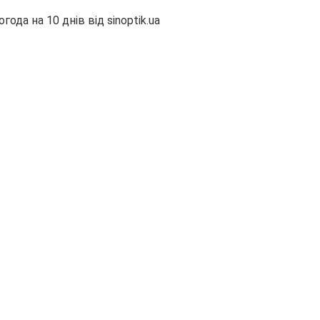
огода на 10 днів від
sinoptik.ua