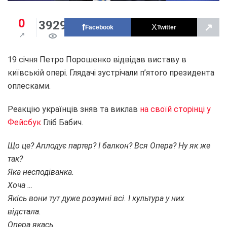
0
3929
↗
Facebook
Twitter
19 січня Петро Порошенко відвідав виставу в
київській опері. Глядачі зустрічали п’ятого президента
оплесками.
Реакцію українців зняв та виклав
на своїй сторінці у
Фейсбук
Гліб Бабич.
Що це? Аплодує партер? І балкон? Вся Опера? Ну як же
так?
Яка несподіванка.
Хоча …
Якісь вони тут дуже розумні всі. І культура у них
відстала.
Опера якась.