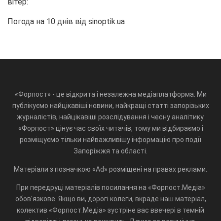
вітер:
Погода на 10 днів від
sinoptik.ua
«Форпост» - це відкрита і незалежна медіаплатформа. Ми
публікуємо найцікавіші новини, найкращі статті запорізьких
журналістів, найцікавіші розслідування і чесну аналітику.
«Форпост» цінує час своїх читачів, тому ми відбираємо і
розміщуємо тільки найважливішу інформацію про події
Запоріжжя та області.
Матеріали з позначкою «Ad» розміщені на правах реклами.
При передруці матеріалів посилання на «Форпост.Медіа»
обов'язкове. Якщо ви, дорогі колеги, вкраде наш матеріал,
колектив «Форпост.Медіа» зустріне вас ввечері в темній