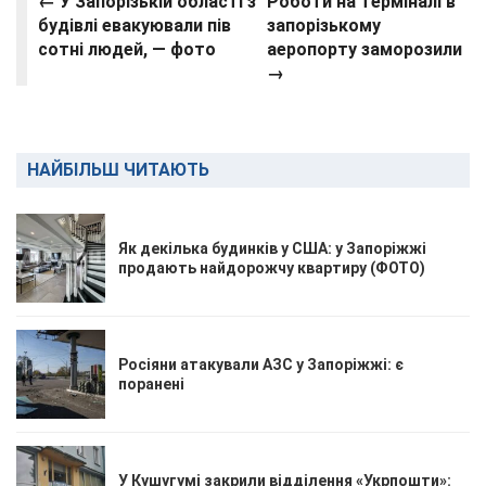
← У Запорізькій області з
Роботи на терміналі в
будівлі евакуювали пів
запорізькому
сотні людей, — фото
аеропорту заморозили
→
НАЙБІЛЬШ ЧИТАЮТЬ
Як декілька будинків у США: у Запоріжжі
продають найдорожчу квартиру (ФОТО)
Росіяни атакували АЗС у Запоріжжі: є
поранені
У Кушугумі закрили відділення «Укрпошти»: