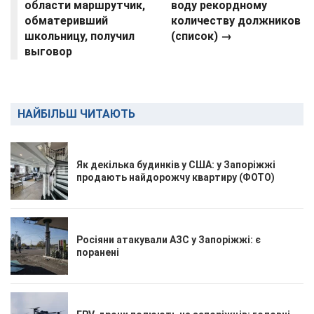
области маршрутчик,
воду рекордному
обматеривший
количеству должников
школьницу, получил
(список) →
выговор
НАЙБІЛЬШ ЧИТАЮТЬ
Як декілька будинків у США: у Запоріжжі
продають найдорожчу квартиру (ФОТО)
Росіяни атакували АЗС у Запоріжжі: є
поранені