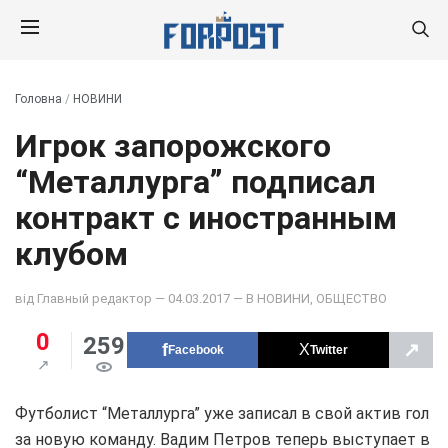
Головна
/
НОВИНИ
Игрок запорожского
“Металлурга” подписал
контракт с иностранным
клубом
від
Главный редактор
— 04.03.2017 — В
НОВИНИ
,
ОБЩЕСТВО
0
259
↗
Facebook
Twitter
Футболист “Металлурга” уже записал в свой актив гол
за новую команду. Вадим Петров теперь выступает в