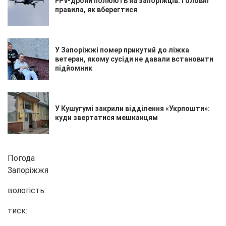
FPV-дрони полюють на запоріжців: головні
правила, як вберегтися
У Запоріжжі помер прикутий до ліжка
ветеран, якому сусіди не давали встановити
підйомник
У Кушугумі закрили відділення «Укрпошти»:
куди звертатися мешканцям
Погода
Запоріжжя
вологість:
тиск: