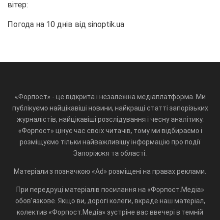
вітер:
Погода на 10 днів від
sinoptik.ua
«Форпост» - це відкрита і незалежна медіаплатформа. Ми
публікуємо найцікавіші новини, найкращі статті запорізьких
журналістів, найцікавіші розслідування і чесну аналітику.
«Форпост» цінує час своїх читачів, тому ми відбираємо і
розміщуємо тільки найважливішу інформацію про події
Запоріжжя та області.
Матеріали з позначкою «Ad» розміщені на правах реклами.
При передруці матеріалів посилання на «Форпост.Медіа»
обов'язкове. Якщо ви, дорогі колеги, вкраде наш матеріал,
колектив «Форпост.Медіа» зустріне вас ввечері в темній