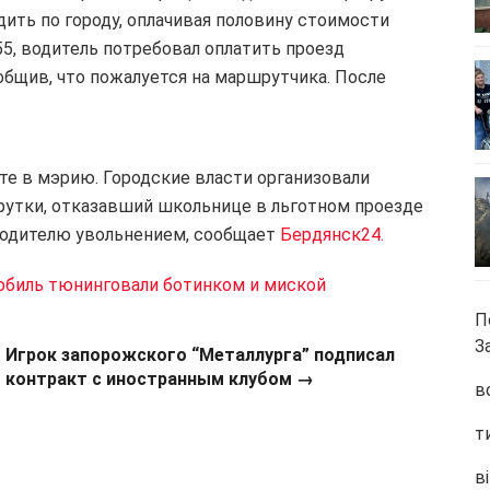
ить по городу, оплачивая половину стоимости
.55, водитель потребовал оплатить проезд
общив, что пожалуется на маршрутчика. После
е в мэрию. Городские власти организовали
рутки, отказавший школьнице в льготном проезде
водителю увольнением, сообщает
Бердянск24.
обиль тюнинговали ботинком и миской
П
З
Игрок запорожского “Металлурга” подписал
контракт с иностранным клубом →
в
т
ві