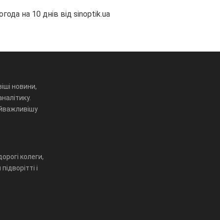
огода на 10 днів від
sinoptik.ua
іші новини,
аналітику.
айважливішу
орогі колеги,
підворітті і