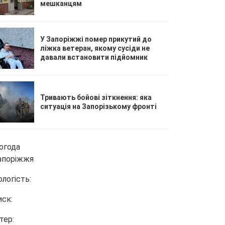
мешканцям
У Запоріжжі помер прикутий до
ліжка ветеран, якому сусіди не
давали встановити підйомник
Тривають бойові зіткнення: яка
ситуація на Запорізькому фронті
огода
апоріжжя
ологість:
иск:
тер: