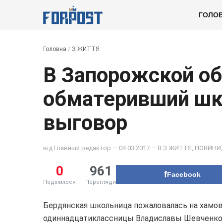
ГОЛО
Головна
/
З ЖИТТЯ
В Запорожской об
обматеривший шк
выговор
від
Главный редактор
— 04.03.2017 — В
З ЖИТТЯ
,
НОВИНИ
0
961
Facebook
Поділилося
Перегляди
Бердянская школьница пожаловалась на хамов
одиннадцатиклассницы Владиславы Шевченко,