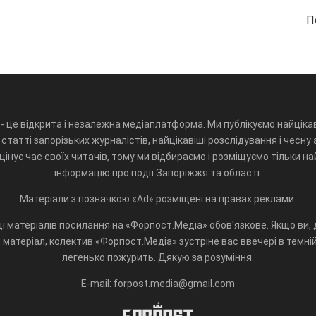
П
- це відкрита і незалежна медіаплатформа. Ми публікуємо найцікав
статті запорізьких журналістів, найцікавіші розслідування і чесну 
інує час своїх читачів, тому ми відбираємо і розміщуємо тільки н
інформацію про події Запоріжжя та області.
Матеріали з позначкою «Ad» розміщені на правах реклами.
і матеріалів посилання на «Форпост.Медіа» обов'язкове. Якщо ви, д
матеріал, колектив «Форпост.Медіа» зустріне вас ввечері в темній 
легенько пожурить. Дякую за розуміння.
E-mail: forpost.media@gmail.com