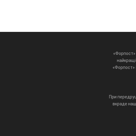
«Форпост» 
найкращі 
«Форпост» ц
При передруц
вкраде наш 