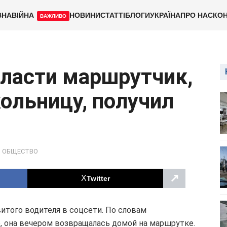
ВНА
ВІЙНА
НОВИНИ
СТАТТІ
БЛОГИ
УКРАЇНА
ПРО НАС
КОН
ВАЖЛИВО
ласти маршрутчик,
ольницу, получил
,
ОБЩЕСТВО
↗
Twitter
итого водителя в соцсети. По словам
 она вечером возвращалась домой на маршрутке.