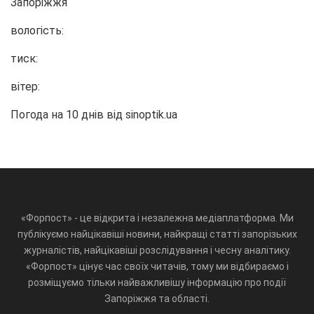
Запоріжжя
вологість:
тиск:
вітер:
Погода на 10 днів від
sinoptik.ua
«Форпост» - це відкрита і незалежна медіаплатформа. Ми
публікуємо найцікавіші новини, найкращі статті запорізьких
журналістів, найцікавіші розслідування і чесну аналітику.
«Форпост» цінує час своїх читачів, тому ми відбираємо і
розміщуємо тільки найважливішу інформацію про події
Запоріжжя та області.