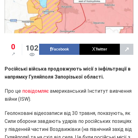
0
102
↗
Facebook
Twitter
Російські війська продовжують місії з інфільтрації в
напрямку Гуляйполя Запорізької області.
Про це
повідомляє
американський Інститут вивчення
війни (ISW).
Геолоковані відеозаписи від 30 травня, показують, як
Сили оборони завдають ударів по російських позиціях
у південній частині Воздвижівки (на північний захід від
Гуляйполя) та на схід від села. Це були російські місії з