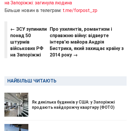
на Запоріжжі: загинула людина
Більше новин в телеграм:
t.me/forpost_zp
← ЗСУ зупинили
Про ухилянтів, романтизм і
понад 50
справжню війну: відверте
штурмів
інтерв’ю майора Андрія
військових РФ
Бистрика, який захищає країну з
на Запоріжжі
2014 року →
НАЙБІЛЬШ ЧИТАЮТЬ
Як декілька будинків у США: у Запоріжжі
продають найдорожчу квартиру (ФОТО)