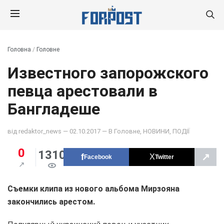
Головна
/
Головне
Известного запорожского
певца арестовали в
Бангладеше
від
redaktor_news
— 02.10.2017 — В
Головне
,
НОВИНИ
,
ПОДІЇ
0
1310
↗
Facebook
Twitter
Съемки клипа из нового альбома Мирзояна
закончились арестом.