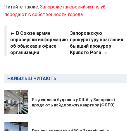
Читайте также:
Запорожсталевский яхт-клуб
передают в собственность города
←
В Союзе армян
Запорожскую
опровергли информацию
прокуратуру возглавил
об обысках в офисе
бывший прокурор
организации
Кривого Рога →
НАЙБІЛЬШ ЧИТАЮТЬ
Як декілька будинків у США: у Запоріжжі
продають найдорожчу квартиру (ФОТО)
Росіяни атакували АЗС у Запоріжжі: є