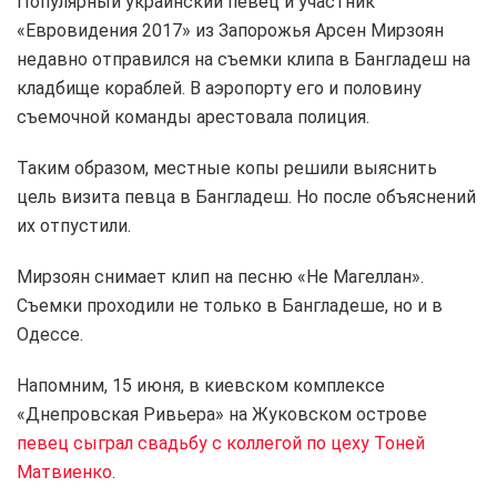
Популярный украинский певец и участник
«Евровидения 2017» из Запорожья Арсен Мирзоян
недавно отправился на съемки клипа в Бангладеш на
кладбище кораблей. В аэропорту его и половину
съемочной команды арестовала полиция.
Таким образом, местные копы решили выяснить
цель визита певца в Бангладеш. Но после объяснений
их отпустили.
Мирзоян снимает клип на песню «Не Магеллан».
Съемки проходили не только в Бангладеше, но и в
Одессе.
Напомним, 15 июня, в киевском комплексе
«Днепровская Ривьера» на Жуковском острове
певец сыграл свадьбу с коллегой по цеху Тоней
Матвиенко
.