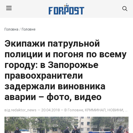
Головна
/
Головне
Экипажи патрульной
полиции и погоня по всему
городу: в Запорожье
правоохранители
задержали виновника
аварии – фото, видео
від
redaktor_news
— 20.04.2018 — В
Головне
,
КРИМИНАЛ
,
НОВИНИ
,
ОБЩ