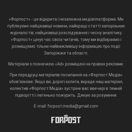
«Форпост» - це відкрита і незалежна медіаплатформа. Ми
публікуємо найцікавіші новини, найкращі статті запорізьких
журналістів, найцікавіші розслідування і чесну аналітику.
«Форпост» цінує час своїх читачів, тому ми відбираємо і
розміщуємо тільки найважливішу інформацію про події
Запоріжжя та області.
Матеріали з позначкою «Ad» розміщені на правах реклами.
При передруці матеріалів посилання на «Форпост.Медіа»
обов'язкове. Якщо ви, дорогі колеги, вкраде наш матеріал,
колектив «Форпост.Медіа» зустріне вас ввечері в темній
підворітті і легенько пожурить. Дякую за розуміння.
E-mail: forpost.media@gmail.com