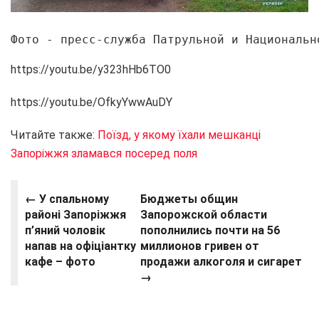
Фото - пресс-служба Патрульной и Национальн
https://youtu.be/y323hHb6TO0
https://youtu.be/OfkyYwwAuDY
Читайте также:
Поїзд, у якому їхали мешканці
Запоріжжя зламався посеред поля
← У спальному
Бюджеты общин
районі Запоріжжя
Запорожской области
п’яний чоловік
пополнились почти на 56
напав на офіціантку
миллионов гривен от
кафе – фото
продажи алкоголя и сигарет
→