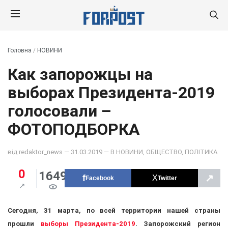
Головна
/
НОВИНИ
Как запорожцы на
выборах Президента-2019
голосовали –
ФОТОПОДБОРКА
від
redaktor_news
— 31.03.2019 — В
НОВИНИ
,
ОБЩЕСТВО
,
ПОЛІТИКА
0
1649
↗
Facebook
Twitter
Сегодня, 31 марта, по всей территории нашей страны
прошли
выборы Президента-2019
. Запорожский регион