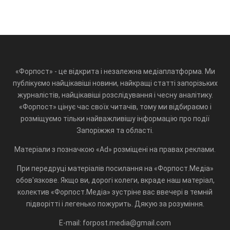
«Форпост» - це відкрита і незалежна медіаплатформа. Ми
публікуємо найцікавіші новини, найкращі статті запорізьких
журналістів, найцікавіші розслідування і чесну аналітику.
«Форпост» цінує час своїх читачів, тому ми відбираємо і
розміщуємо тільки найважливішу інформацію про події
Запоріжжя та області.
Матеріали з позначкою «Ad» розміщені на правах реклами.
При передруці матеріалів посилання на «Форпост.Медіа»
обов'язкове. Якщо ви, дорогі колеги, вкраде наш матеріал,
колектив «Форпост.Медіа» зустріне вас ввечері в темній
підворітті і легенько пожурить. Дякую за розуміння.
E-mail: forpost.media@gmail.com