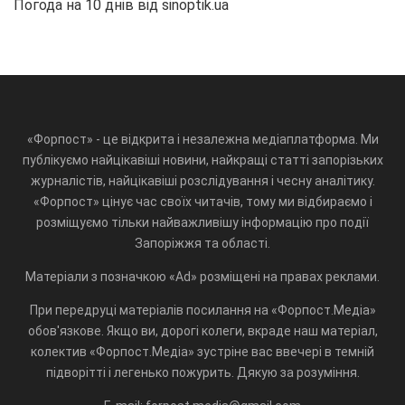
Погода на 10 днів від
sinoptik.ua
«Форпост» - це відкрита і незалежна медіаплатформа. Ми
публікуємо найцікавіші новини, найкращі статті запорізьких
журналістів, найцікавіші розслідування і чесну аналітику.
«Форпост» цінує час своїх читачів, тому ми відбираємо і
розміщуємо тільки найважливішу інформацію про події
Запоріжжя та області.
Матеріали з позначкою «Ad» розміщені на правах реклами.
При передруці матеріалів посилання на «Форпост.Медіа»
обов'язкове. Якщо ви, дорогі колеги, вкраде наш матеріал,
колектив «Форпост.Медіа» зустріне вас ввечері в темній
підворітті і легенько пожурить. Дякую за розуміння.