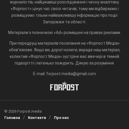
журналістів, найцікавіші розслідування і чесну аналітику.
«Форпост» цінує час своїх читачів, тому ми відбираємо і
розміщуємо тільки найважливішу інформацію про події
Запоріжжя та області.
Матеріали з позначкою «Ad» розміщені на правах реклами.
При передруці матеріалів посилання на «Форпост.Медіа»
обов'язкове. Якщо ви, дорогі колеги, вкраде наш матеріал,
колектив «Форпост.Медіа» зустріне вас ввечері в темній
підворітті і легенько пожурить. Дякую за розуміння.
E-mail: forpost.media@gmail.com
© 2026 Forpost.media
Головна
Контакти
Про нас